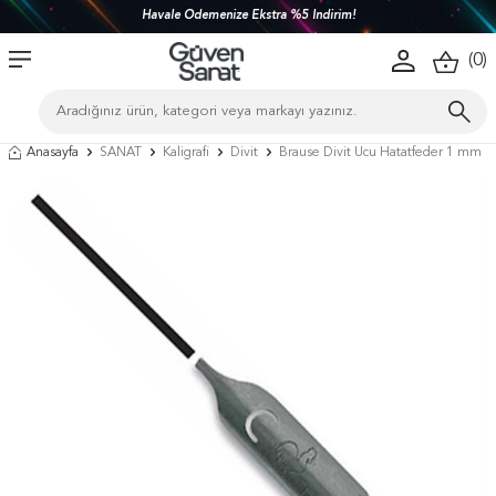
Havale Ödemenize Ekstra %5 İndirim!
(
0
)
Anasayfa
SANAT
Kaligrafi
Divit
Brause Divit Ucu Hatatfeder 1 mm