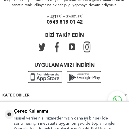
mağazamızın yanı sıra Beşiktaş mağazamız ve www.guvensanat.com ile
sanatın renkli dünyasına ev sahipliği yapmaya devam ediyoruz.
MÜŞTERİ HİZMETLERİ
0543 818 01 42
BİZİ TAKİP EDİN
UYGULAMAMIZI İNDİRİN
KATEGORILER
ÖNEMLI BILGILER
Çerez Kullanımı
Kişisel verileriniz, hizmetlerimizin daha iyi bir şekilde
HIZLI ERIŞIM
sunulması için mevzuata uygun bir şekilde toplanıp işlenir.
Konuyla ilgili detaylı bilgi almak için Gizlilik Politikamızı