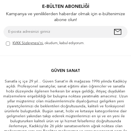
E-BÜLTEN ABONELIĞI
Kampanya ve yeniliklerden haberdar olmak için e-bültenimize
abone olun!
KVKK Sözleşmesi'ni
, okudum, kabul ediyorum.
GÜVEN SANAT
Sanatla iç içe 29 yıl... Güven Sanat'ın ilk mağazası 1996 yılında Kadıköy
açıldı. Profesyonel sanatçılar, sanat eğitimi alan öğrenciler ve sanatla
hobi düzeyinde ilgilenen herkesin bir araya geldiği, ihtiyaç duydukları
malzemelere erişebildiği bir buluşma noktası yaratmaktı amacımız. Uzun
yıllar müşterimiz olan müdavimlerimizle diyaloğumuz gelişirken yeni
ziyaretçilerimizi de beklentileri doğrultusunda, kaliteli ve fonksiyonel
ürünlerle buluşturduk. Bugün sanat, hobi ve kırtasiye kategorilerine dair
gelişmeleri yakından takip ederek müşterilerimizi en iyi ve en yeni ile
buluştururken kaliteli ürün ve iyi hizmet felsefemiz doğrultusunda
ilerlemeye, Kadıköy'de 26 yıldır sanatseverlerin uğrak noktası olan