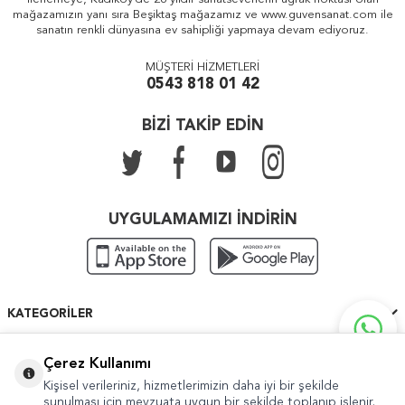
mağazamızın yanı sıra Beşiktaş mağazamız ve www.guvensanat.com ile
sanatın renkli dünyasına ev sahipliği yapmaya devam ediyoruz.
MÜŞTERİ HİZMETLERİ
0543 818 01 42
BİZİ TAKİP EDİN
UYGULAMAMIZI İNDİRİN
KATEGORILER
ÖNEMLI BILGILER
Çerez Kullanımı
Kişisel verileriniz, hizmetlerimizin daha iyi bir şekilde
HIZLI ERIŞIM
sunulması için mevzuata uygun bir şekilde toplanıp işlenir.