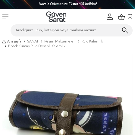
Havale Ödemenize Ekstra %5 İndirim!
(
0
)
Anasayfa
SANAT
Resim Malzemeleri
Rulo Kalemlik
Bback Kumaş Rulo Desenli Kalemlik