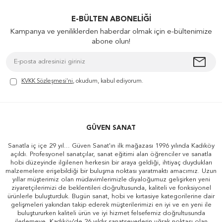
E-BÜLTEN ABONELIĞI
Kampanya ve yeniliklerden haberdar olmak için e-bültenimize
abone olun!
KVKK Sözleşmesi'ni
, okudum, kabul ediyorum.
GÜVEN SANAT
Sanatla iç içe 29 yıl... Güven Sanat'ın ilk mağazası 1996 yılında Kadıköy
açıldı. Profesyonel sanatçılar, sanat eğitimi alan öğrenciler ve sanatla
hobi düzeyinde ilgilenen herkesin bir araya geldiği, ihtiyaç duydukları
malzemelere erişebildiği bir buluşma noktası yaratmaktı amacımız. Uzun
yıllar müşterimiz olan müdavimlerimizle diyaloğumuz gelişirken yeni
ziyaretçilerimizi de beklentileri doğrultusunda, kaliteli ve fonksiyonel
ürünlerle buluşturduk. Bugün sanat, hobi ve kırtasiye kategorilerine dair
gelişmeleri yakından takip ederek müşterilerimizi en iyi ve en yeni ile
buluştururken kaliteli ürün ve iyi hizmet felsefemiz doğrultusunda
ilerlemeye, Kadıköy'de 26 yıldır sanatseverlerin uğrak noktası olan