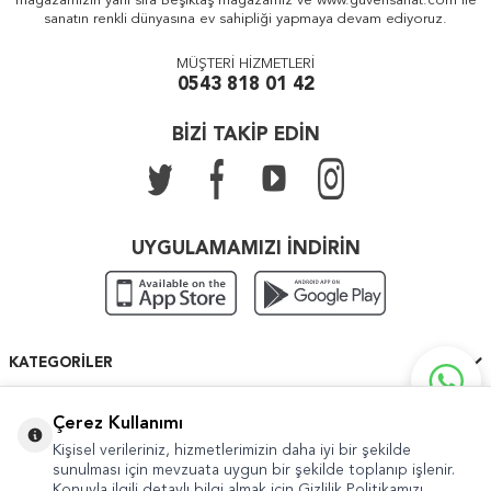
mağazamızın yanı sıra Beşiktaş mağazamız ve www.guvensanat.com ile
sanatın renkli dünyasına ev sahipliği yapmaya devam ediyoruz.
MÜŞTERİ HİZMETLERİ
0543 818 01 42
BİZİ TAKİP EDİN
UYGULAMAMIZI İNDİRİN
KATEGORILER
ÖNEMLI BILGILER
Çerez Kullanımı
Kişisel verileriniz, hizmetlerimizin daha iyi bir şekilde
HIZLI ERIŞIM
sunulması için mevzuata uygun bir şekilde toplanıp işlenir.
Konuyla ilgili detaylı bilgi almak için Gizlilik Politikamızı