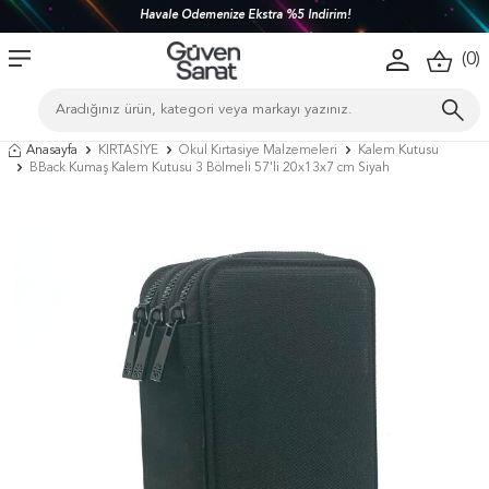
Havale Ödemenize Ekstra %5 İndirim!
(
0
)
Anasayfa
KIRTASİYE
Okul Kırtasiye Malzemeleri
Kalem Kutusu
BBack Kumaş Kalem Kutusu 3 Bölmeli 57'li 20x13x7 cm Siyah