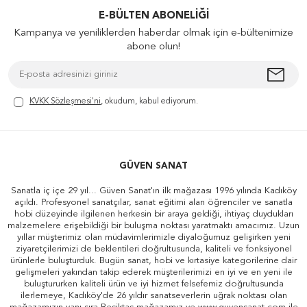
E-BÜLTEN ABONELIĞI
Kampanya ve yeniliklerden haberdar olmak için e-bültenimize
abone olun!
KVKK Sözleşmesi'ni
, okudum, kabul ediyorum.
GÜVEN SANAT
Sanatla iç içe 29 yıl... Güven Sanat'ın ilk mağazası 1996 yılında Kadıköy
açıldı. Profesyonel sanatçılar, sanat eğitimi alan öğrenciler ve sanatla
hobi düzeyinde ilgilenen herkesin bir araya geldiği, ihtiyaç duydukları
malzemelere erişebildiği bir buluşma noktası yaratmaktı amacımız. Uzun
yıllar müşterimiz olan müdavimlerimizle diyaloğumuz gelişirken yeni
ziyaretçilerimizi de beklentileri doğrultusunda, kaliteli ve fonksiyonel
ürünlerle buluşturduk. Bugün sanat, hobi ve kırtasiye kategorilerine dair
gelişmeleri yakından takip ederek müşterilerimizi en iyi ve en yeni ile
buluştururken kaliteli ürün ve iyi hizmet felsefemiz doğrultusunda
ilerlemeye, Kadıköy'de 26 yıldır sanatseverlerin uğrak noktası olan