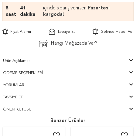
5
41
içinde sipariş verirsen
Pazartesi
saat
dakika
kargoda!
Fiyat Alarmı
Tavsiye Et
Gelince Haber Ver
Hangi Mağazada Var?
Ürün Açıklaması
ÖDEME SEÇENEKLERI
YORUMLAR
TAVSIYE ET
ÖNERI KUTUSU
Benzer Ürünler