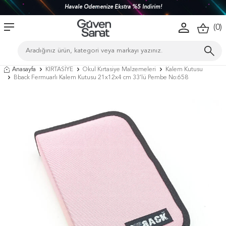
Havale Ödemenize Ekstra %5 İndirim!
(
0
)
Anasayfa
KIRTASİYE
Okul Kırtasiye Malzemeleri
Kalem Kutusu
Bback Fermuarlı Kalem Kutusu 21x12x4 cm 33'lü Pembe No:658