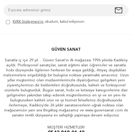
KVKK Sözleşmesi'ni
, okudum, kabul ediyorum.
GÜVEN SANAT
Sanatla iç içe 29 yıl... Güven Sanat'ın ilk mağazası 1996 yılında Kadıköy
açıldı. Profesyonel sanatçılar, sanat eğitimi alan öğrenciler ve sanatla
hobi düzeyinde ilgilenen herkesin bir araya geldiği, ihtiyaç duydukları
malzemelere erişebildiği bir buluşma noktası yaratmaktı amacımız. Uzun
yıllar müşterimiz olan müdavimlerimizle diyaloğumuz gelişirken yeni
ziyaretçilerimizi de beklentileri doğrultusunda, kaliteli ve fonksiyonel
ürünlerle buluşturduk. Bugün sanat, hobi ve kırtasiye kategorilerine dair
gelişmeleri yakından takip ederek müşterilerimizi en iyi ve en yeni ile
buluştururken kaliteli ürün ve iyi hizmet felsefemiz doğrultusunda
ilerlemeye, Kadıköy'de 26 yıldır sanatseverlerin uğrak noktası olan
mağazamızın yanı sıra Beşiktaş mağazamız ve www.guvensanat.com ile
sanatın renkli dünyasına ev sahipliği yapmaya devam ediyoruz.
MÜŞTERİ HİZMETLERİ