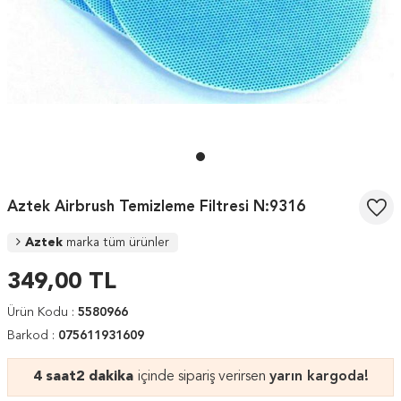
Aztek Airbrush Temizleme Filtresi N:9316
Aztek
marka tüm ürünler
349,00
TL
Ürün Kodu :
5580966
Barkod :
075611931609
4 saat
2 dakika
içinde sipariş verirsen
yarın kargoda!