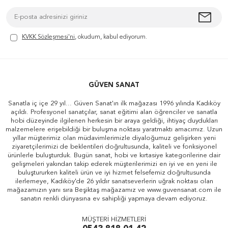
KVKK Sözleşmesi'ni
, okudum, kabul ediyorum.
GÜVEN SANAT
Sanatla iç içe 29 yıl... Güven Sanat'ın ilk mağazası 1996 yılında Kadıköy
açıldı. Profesyonel sanatçılar, sanat eğitimi alan öğrenciler ve sanatla
hobi düzeyinde ilgilenen herkesin bir araya geldiği, ihtiyaç duydukları
malzemelere erişebildiği bir buluşma noktası yaratmaktı amacımız. Uzun
yıllar müşterimiz olan müdavimlerimizle diyaloğumuz gelişirken yeni
ziyaretçilerimizi de beklentileri doğrultusunda, kaliteli ve fonksiyonel
ürünlerle buluşturduk. Bugün sanat, hobi ve kırtasiye kategorilerine dair
gelişmeleri yakından takip ederek müşterilerimizi en iyi ve en yeni ile
buluştururken kaliteli ürün ve iyi hizmet felsefemiz doğrultusunda
ilerlemeye, Kadıköy'de 26 yıldır sanatseverlerin uğrak noktası olan
mağazamızın yanı sıra Beşiktaş mağazamız ve www.guvensanat.com ile
sanatın renkli dünyasına ev sahipliği yapmaya devam ediyoruz.
MÜŞTERİ HİZMETLERİ