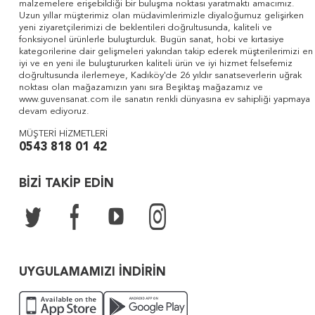
malzemelere erişebildiği bir buluşma noktası yaratmaktı amacımız.
Uzun yıllar müşterimiz olan müdavimlerimizle diyaloğumuz gelişirken
yeni ziyaretçilerimizi de beklentileri doğrultusunda, kaliteli ve
fonksiyonel ürünlerle buluşturduk. Bugün sanat, hobi ve kırtasiye
kategorilerine dair gelişmeleri yakından takip ederek müşterilerimizi en
iyi ve en yeni ile buluştururken kaliteli ürün ve iyi hizmet felsefemiz
doğrultusunda ilerlemeye, Kadıköy'de 26 yıldır sanatseverlerin uğrak
noktası olan mağazamızın yanı sıra Beşiktaş mağazamız ve
www.guvensanat.com ile sanatın renkli dünyasına ev sahipliği yapmaya
devam ediyoruz.
MÜŞTERİ HİZMETLERİ
0543 818 01 42
BİZİ TAKİP EDİN
UYGULAMAMIZI İNDİRİN