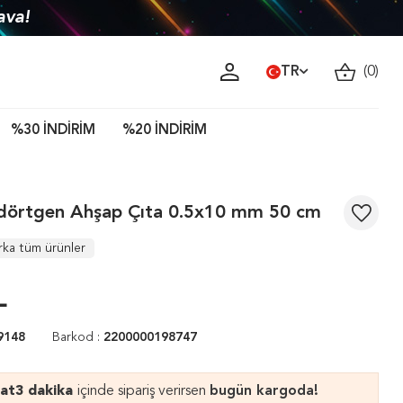
ava!
TR
(
0
)
%30 İNDİRİM
%20 İNDİRİM
dörtgen Ahşap Çıta 0.5x10 mm 50 cm
rka tüm ürünler
L
9148
Barkod :
2200000198747
aat
3 dakika
içinde sipariş verirsen
bugün kargoda!