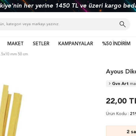
kiye'nin her yerine 1450 TL ve üzeri kargo bed
MAKET
SETLER
KAMPANYALAR
%50 İNDİRİM
 0.5x10 mm 50 cm
Ayous Dik
Gvn Art
ma
22,00
T
Ürün Kodu :
21
2 s