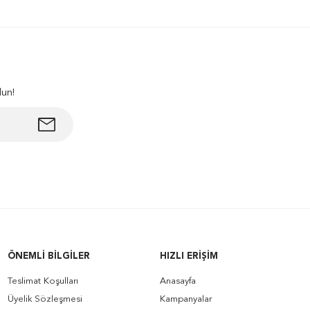
lun!
ÖNEMLI BILGILER
HIZLI ERIŞIM
Teslimat Koşulları
Anasayfa
Üyelik Sözleşmesi
Kampanyalar