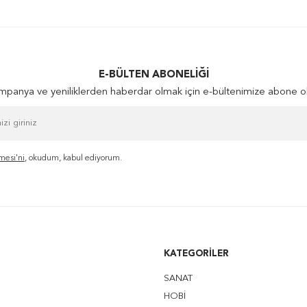
E-BÜLTEN ABONELIĞI
panya ve yeniliklerden haberdar olmak için e-bültenimize abone o
mesi'ni
, okudum, kabul ediyorum.
KATEGORILER
SANAT
HOBİ