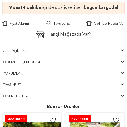
9 saat
4 dakika
içinde sipariş verirsen
bugün kargoda!
Fiyat Alarmı
Tavsiye Et
Gelince Haber Ver
Hangi Mağazada Var?
Ürün Açıklaması
ÖDEME SEÇENEKLERI
YORUMLAR
TAVSIYE ET
ÖNERI KUTUSU
Benzer Ürünler
%
50
İndirim
%
50
İndirim