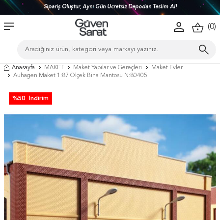
Sipariş Oluştur, Aynı Gün Ücretsiz Depodan Teslim Al!
(
0
)
Anasayfa
MAKET
Maket Yapılar ve Gereçleri
Maket Evler
Auhagen Maket 1:87 Ölçek Bina Mantosu N:80405
%
50
İndirim