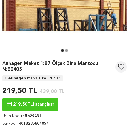
Auhagen Maket 1:87 Ölçek Bina Mantosu
N:80405
Auhagen
marka tüm ürünler
219,50
TL
439,00
TL
219,50
TL
kazançlısın
Ürün Kodu :
5629431
Barkod :
4013285804054