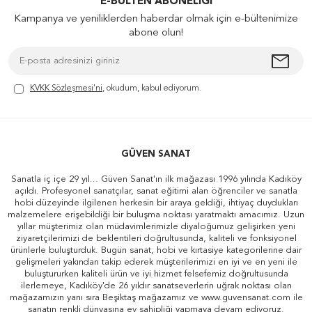
E-BÜLTEN ABONELIĞI
Kampanya ve yeniliklerden haberdar olmak için e-bültenimize
abone olun!
KVKK Sözleşmesi'ni
, okudum, kabul ediyorum.
GÜVEN SANAT
Sanatla iç içe 29 yıl... Güven Sanat'ın ilk mağazası 1996 yılında Kadıköy
açıldı. Profesyonel sanatçılar, sanat eğitimi alan öğrenciler ve sanatla
hobi düzeyinde ilgilenen herkesin bir araya geldiği, ihtiyaç duydukları
malzemelere erişebildiği bir buluşma noktası yaratmaktı amacımız. Uzun
yıllar müşterimiz olan müdavimlerimizle diyaloğumuz gelişirken yeni
ziyaretçilerimizi de beklentileri doğrultusunda, kaliteli ve fonksiyonel
ürünlerle buluşturduk. Bugün sanat, hobi ve kırtasiye kategorilerine dair
gelişmeleri yakından takip ederek müşterilerimizi en iyi ve en yeni ile
buluştururken kaliteli ürün ve iyi hizmet felsefemiz doğrultusunda
ilerlemeye, Kadıköy'de 26 yıldır sanatseverlerin uğrak noktası olan
mağazamızın yanı sıra Beşiktaş mağazamız ve www.guvensanat.com ile
sanatın renkli dünyasına ev sahipliği yapmaya devam ediyoruz.