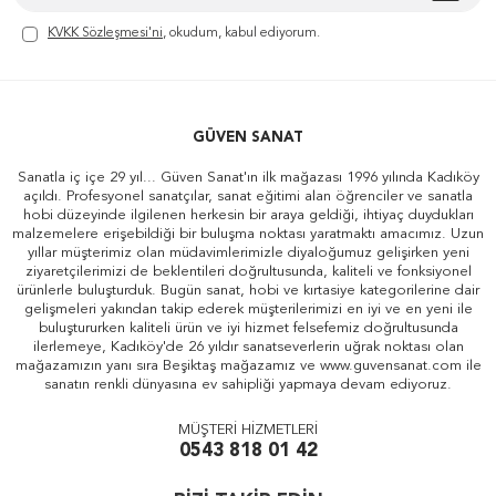
KVKK Sözleşmesi'ni
, okudum, kabul ediyorum.
GÜVEN SANAT
Sanatla iç içe 29 yıl... Güven Sanat'ın ilk mağazası 1996 yılında Kadıköy
açıldı. Profesyonel sanatçılar, sanat eğitimi alan öğrenciler ve sanatla
hobi düzeyinde ilgilenen herkesin bir araya geldiği, ihtiyaç duydukları
malzemelere erişebildiği bir buluşma noktası yaratmaktı amacımız. Uzun
yıllar müşterimiz olan müdavimlerimizle diyaloğumuz gelişirken yeni
ziyaretçilerimizi de beklentileri doğrultusunda, kaliteli ve fonksiyonel
ürünlerle buluşturduk. Bugün sanat, hobi ve kırtasiye kategorilerine dair
gelişmeleri yakından takip ederek müşterilerimizi en iyi ve en yeni ile
buluştururken kaliteli ürün ve iyi hizmet felsefemiz doğrultusunda
ilerlemeye, Kadıköy'de 26 yıldır sanatseverlerin uğrak noktası olan
mağazamızın yanı sıra Beşiktaş mağazamız ve www.guvensanat.com ile
sanatın renkli dünyasına ev sahipliği yapmaya devam ediyoruz.
MÜŞTERİ HİZMETLERİ
0543 818 01 42