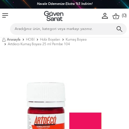
Havale Ödemenize Ekstra %5 İndirim!
(
0
)
Anasayfa
HOBİ
Hobi Boyaları
Kumaş Boyası
Artdeco Kumaş Boyası 25 ml Pembe 104