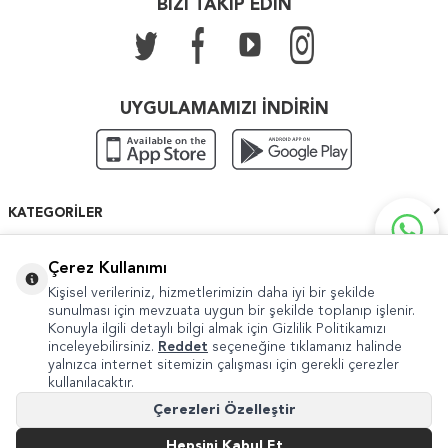
BİZİ TAKİP EDİN
UYGULAMAMIZI İNDİRİN
KATEGORILER
ÖNEMLI BILGILER
Çerez Kullanımı
Kişisel verileriniz, hizmetlerimizin daha iyi bir şekilde
HIZLI ERIŞIM
sunulması için mevzuata uygun bir şekilde toplanıp işlenir.
Konuyla ilgili detaylı bilgi almak için Gizlilik Politikamızı
inceleyebilirsiniz.
Reddet
seçeneğine tıklamanız halinde
yalnızca internet sitemizin çalışması için gerekli çerezler
kullanılacaktır.
Copyright © 2022 Güven Sanat
Çerezleri Özelleştir
Şikayet ve Önerileriniz İçin
internet@guvensanat.com
Hepsini Kabul Et