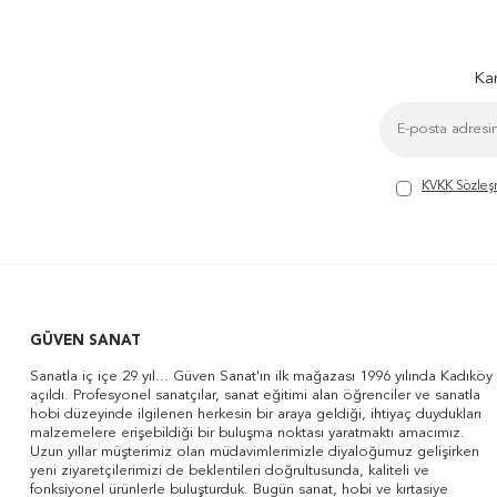
Kam
KVKK Sözleş
GÜVEN SANAT
Sanatla iç içe 29 yıl... Güven Sanat'ın ilk mağazası 1996 yılında Kadıköy
açıldı. Profesyonel sanatçılar, sanat eğitimi alan öğrenciler ve sanatla
hobi düzeyinde ilgilenen herkesin bir araya geldiği, ihtiyaç duydukları
malzemelere erişebildiği bir buluşma noktası yaratmaktı amacımız.
Uzun yıllar müşterimiz olan müdavimlerimizle diyaloğumuz gelişirken
yeni ziyaretçilerimizi de beklentileri doğrultusunda, kaliteli ve
fonksiyonel ürünlerle buluşturduk. Bugün sanat, hobi ve kırtasiye