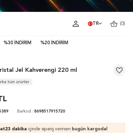
TR
(
0
)
%30 İNDİRİM
%20 İNDİRİM
istal Jel Kahverengi 220 ml
rka tüm ürünler
TL
5389
Barkod :
8698517915720
aat
23 dakika
içinde sipariş verirsen
bugün kargoda!