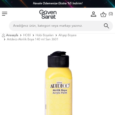
Havale Ödemenize Ekstra %5 İndirim!
(
0
)
Anasayfa
HOBİ
Hobi Boyaları
Ahşap Boyası
Artdeco Akrilik Boya 140 ml Sarı 3601