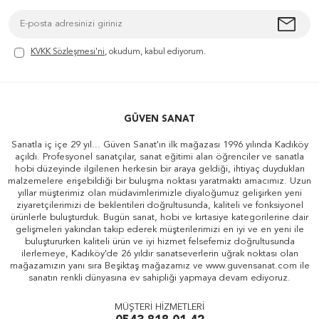
KVKK Sözleşmesi'ni
, okudum, kabul ediyorum.
GÜVEN SANAT
Sanatla iç içe 29 yıl... Güven Sanat'ın ilk mağazası 1996 yılında Kadıköy
açıldı. Profesyonel sanatçılar, sanat eğitimi alan öğrenciler ve sanatla
hobi düzeyinde ilgilenen herkesin bir araya geldiği, ihtiyaç duydukları
malzemelere erişebildiği bir buluşma noktası yaratmaktı amacımız. Uzun
yıllar müşterimiz olan müdavimlerimizle diyaloğumuz gelişirken yeni
ziyaretçilerimizi de beklentileri doğrultusunda, kaliteli ve fonksiyonel
ürünlerle buluşturduk. Bugün sanat, hobi ve kırtasiye kategorilerine dair
gelişmeleri yakından takip ederek müşterilerimizi en iyi ve en yeni ile
buluştururken kaliteli ürün ve iyi hizmet felsefemiz doğrultusunda
ilerlemeye, Kadıköy'de 26 yıldır sanatseverlerin uğrak noktası olan
mağazamızın yanı sıra Beşiktaş mağazamız ve www.guvensanat.com ile
sanatın renkli dünyasına ev sahipliği yapmaya devam ediyoruz.
MÜŞTERİ HİZMETLERİ