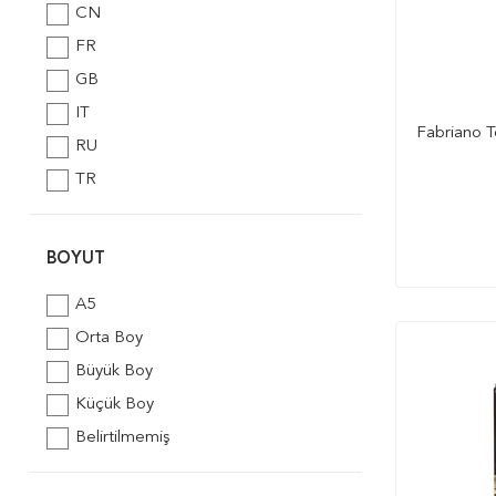
CN
30 Yaprak
FR
36 Yaprak
GB
40 Yaprak
IT
50 Yaprak
Fabriano T
RU
56 Yaprak
TR
60 Yaprak
75 Yaprak
BOYUT
80 Yaprak
96 Yaprak
A5
Orta Boy
Büyük Boy
Küçük Boy
Belirtilmemiş