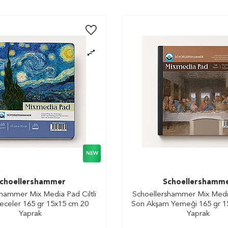
NEW
choellershammer
Schoellershamm
hammer Mix Media Pad Ciltli
Schoellershammer Mix Media
 Geceler 165 gr 15x15 cm 20
Son Akşam Yemeği 165 gr 1
Yaprak
Yaprak