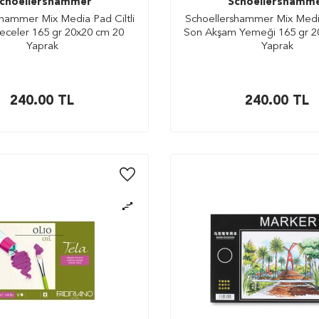
choellershammer
Schoellershamm
hammer Mix Media Pad Ciltli
Schoellershammer Mix Media
 Geceler 165 gr 20x20 cm 20
Son Akşam Yemeği 165 gr 2
Yaprak
Yaprak
240.00
TL
240.00
TL