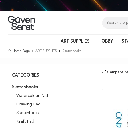
Tür
ART SUPPLIES
HOBBY
ST
Home Page
ART SUPPLIES
Sketchbooks
Compare Se
CATEGORIES
Sketchbooks
Watercolour Pad
Drawing Pad
Sketchbook
Kraft Pad