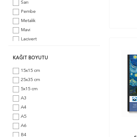
Sarı
Van Gogh
Pembe
Vox
Metalik
Winsor & Newton
Mavi
Lacivert
Kahverengi
Gri
KAĞIT BOYUTU
Beyaz
15x15 cm
25x35 cm
5x15 cm
A3
A4
A5
A6
B4