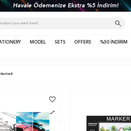
kiye'nin her yerine 1450 TL ve üzeri kargo bed
ATIONERY
MODEL
SETS
OFFERS
%50 İNDİRİM
lected