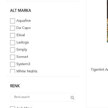
Copic
Daler Rowney
ALT MARKA
Escoda
Aquafine
Fabioricci
Da Capo
Fabriano
Etival
Fanart
Ladoga
Gvn Art
Simply
Hahnemühle
Sonnet
Keep Smiling
System3
Keskin Color
Tigertint 
White Nights
Kosida
Lipecolletion
RENK
Lutart
Magnani
Molotow