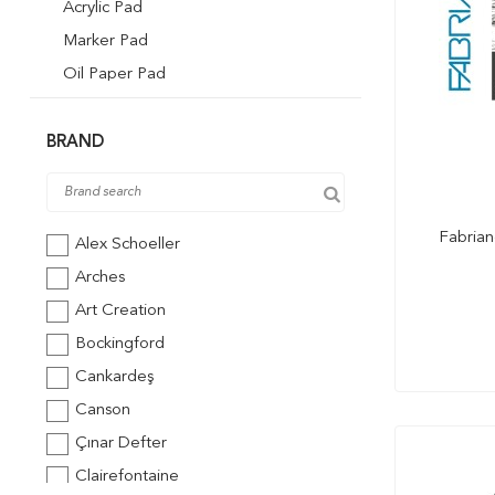
Acrylic Pad
Marker Pad
Oil Paper Pad
Pastel Pad
Bristol Pad
BRAND
Mix Media Defter
Siyah Yapraklı Defter
Fabrian
Alex Schoeller
Arches
Art Creation
Bockingford
Cankardeş
Canson
Çınar Defter
Clairefontaine