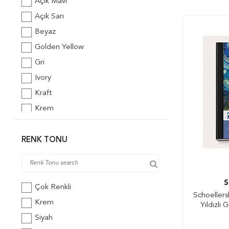
Açık Mavi
Mopak
Açık Sarı
Odak
Beyaz
Pagos
Golden Yellow
PonART
Gri
Rembrandt
Ivory
Rhodia
Kraft
Sakura
Krem
Saunders
Karışık Renk
Schoellershammer
Champagne Pink
RENK TONU
Sketch&Art
Navy Blue
St. Petersburg
Silver
Talens
S
Siyah
Çok Renkli
Tigertint
Schoellers
White Gold
Krem
Yıldızlı
Transotype
Siyah
Van Dyck