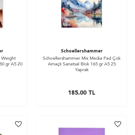
er
Schoellershammer
 Weight
Schoellershammer Mix Media Pad Çok
80 gr A5 20
Amaçlı Sanatsal Blok 165 gr A5 25
Yaprak
185.00
TL