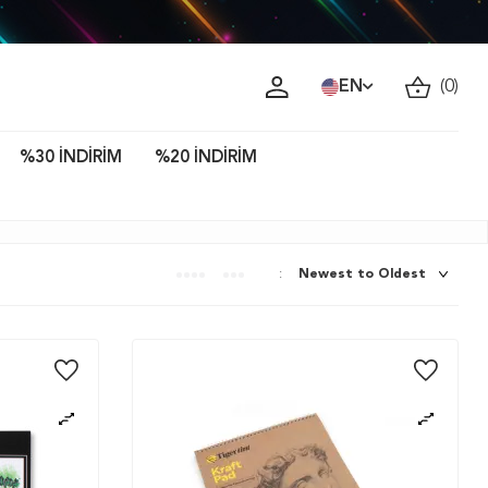
ava!
EN
(
0
)
%30 İNDİRİM
%20 İNDİRİM
: