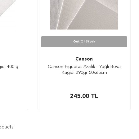
Out Of Stock
Canson
ğıdı 400 g
Canson Figueras Akrilik - Yağlı Boya
Kağıdı 290gr 50x65cm
245.00
TL
oducts