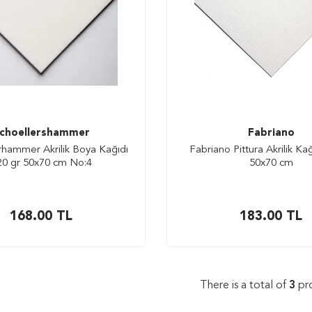
choellershammer
Fabriano
rhammer Akrilik Boya Kağıdı
Fabriano Pittura Akrilik Ka
20 gr 50x70 cm No:4
50x70 cm
168.00
TL
183.00
TL
There is a total of
3
pr