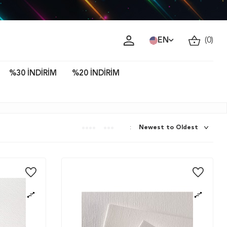
EN
(
0
)
%30 İNDİRİM
%20 İNDİRİM
: