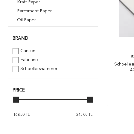
Kraft Paper
Parchment Paper
Oil Paper
Tracing Paper
Drawing Paper
BRAND
Bristol Board
Canson
Sketch Paper
S
Fabriano
Schoelles
Fil Kağıdı
Schoellershammer
4
Rulo Kağıt
PRICE