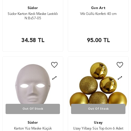
Südor
Gvn Art
Südor Karton Kedı Maske Lastıklı
Vtk Güllü Konfeti 40 cm
N:Bs57-05
34.58
TL
95.00
TL
Out Of Stock
Out Of Stock
Südor
Uzay
Karton Yüz Maske Küçük
Uzay Yılbaşı Süs Top 6cm 6 Adet