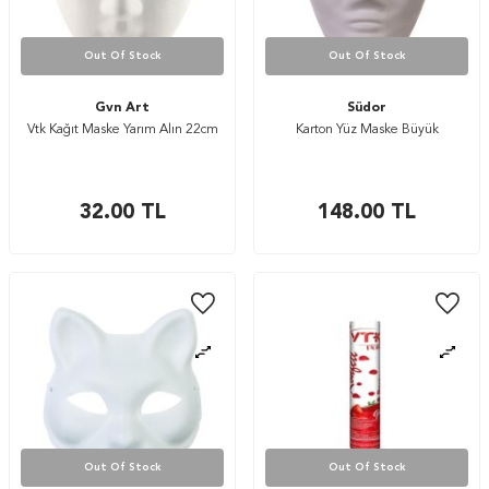
Out Of Stock
Out Of Stock
Gvn Art
Südor
Vtk Kağıt Maske Yarım Alın 22cm
Karton Yüz Maske Büyük
32.00
TL
148.00
TL
Out Of Stock
Out Of Stock