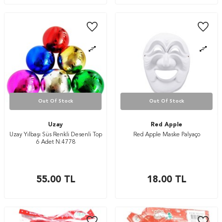
Out Of Stock
Out Of Stock
Uzay
Red Apple
Uzay Yılbaşı Süs Renkli Desenli Top
Red Apple Maske Palyaço
6 Adet N:4778
55.00
TL
18.00
TL