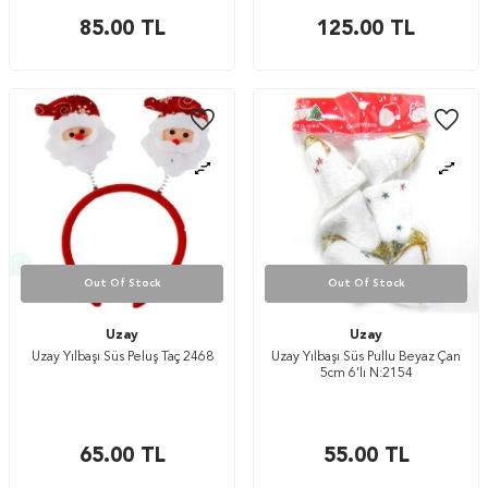
85.00
TL
125.00
TL
Out Of Stock
Out Of Stock
Uzay
Uzay
Uzay Yılbaşı Süs Peluş Taç 2468
Uzay Yılbaşı Süs Pullu Beyaz Çan
5cm 6’lı N:2154
65.00
TL
55.00
TL