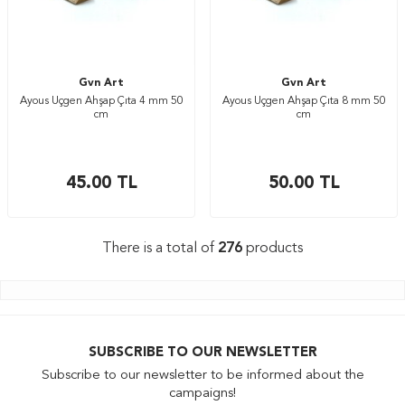
Gvn Art
Gvn Art
Ayous Üçgen Ahşap Çıta 4 mm 50
Ayous Üçgen Ahşap Çıta 8 mm 50
cm
cm
45.00
TL
50.00
TL
There is a total of
276
products
SUBSCRIBE TO OUR NEWSLETTER
Subscribe to our newsletter to be informed about the
campaigns!