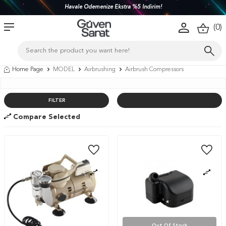
Havale Ödemenize Ekstra %5 İndirim!
(
0
)
Home Page
MODEL
Airbrushing
Airbrush Compressors
FILTER
Compare Selected
Out Of Stock