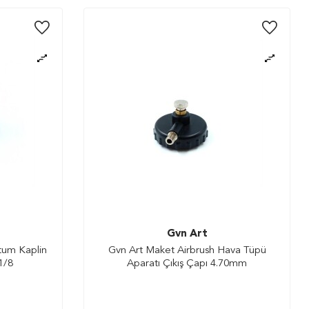
Gvn Art
tum Kaplin
Gvn Art Maket Airbrush Hava Tüpü
1/8
Aparatı Çıkış Çapı 4.70mm