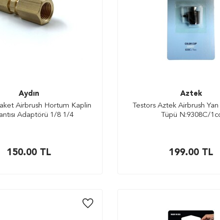
Aydın
Aztek
aket Airbrush Hortum Kaplin
Testors Aztek Airbrush Ya
antısı Adaptörü 1/8 1/4
Tüpü N:9308C/1c
150.00
TL
199.00
TL