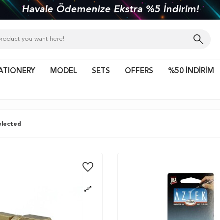
Türkiye'nin her yerine 1450 TL ve 
ATIONERY
MODEL
SETS
OFFERS
%50 İNDİRİM
lected