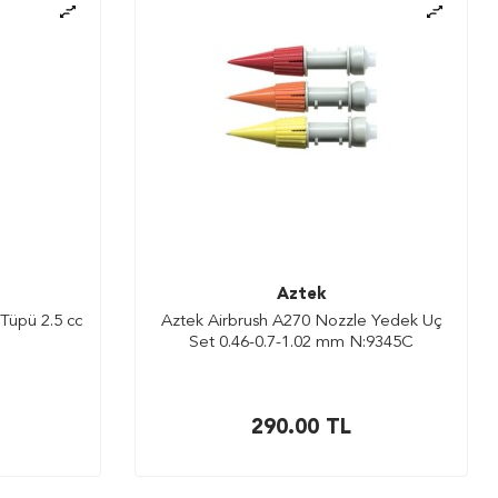
Aztek
Tüpü 2.5 cc
Aztek Airbrush A270 Nozzle Yedek Uç
Set 0.46-0.7-1.02 mm N:9345C
290.00
TL