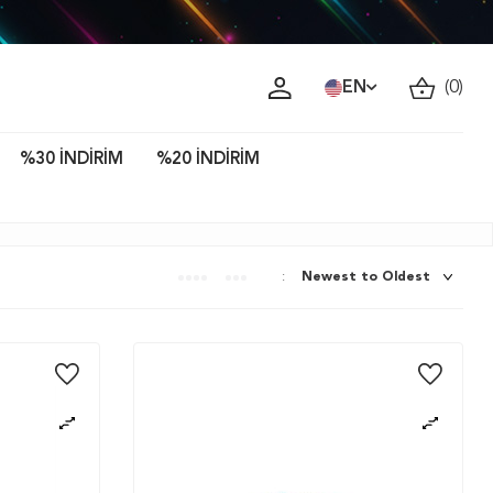
üzeri kargo bedava!
EN
(
0
)
%30 İNDİRİM
%20 İNDİRİM
: