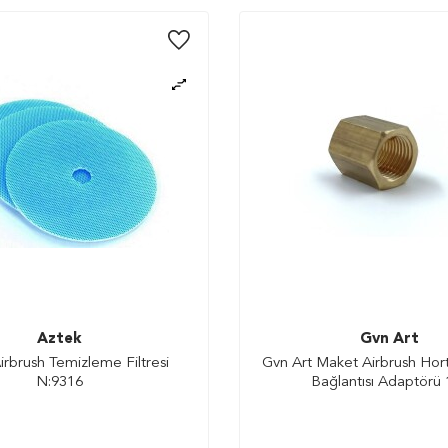
Aztek
Gvn Art
irbrush Temizleme Filtresi
Gvn Art Maket Airbrush Hor
N:9316
Bağlantısı Adaptörü 