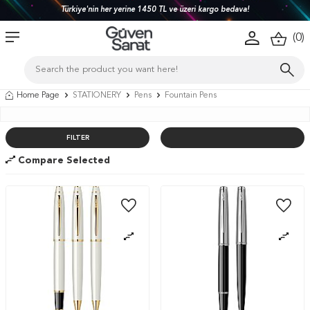
Türkiye'nin her yerine 1450 TL ve üzeri kargo bedava!
(
0
)
Home Page
STATIONERY
Pens
Fountain Pens
FILTER
Compare Selected