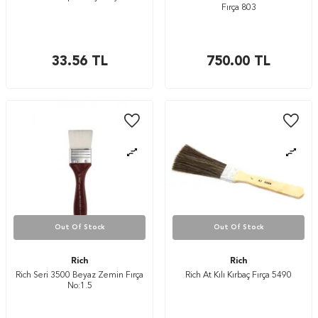
Fırça 803
33.56
TL
750.00
TL
Out Of Stock
Out Of Stock
Rich
Rich
Rich Seri 3500 Beyaz Zemin Fırça
Rich At Kılı Kırbaç Fırça 5490
No:1.5