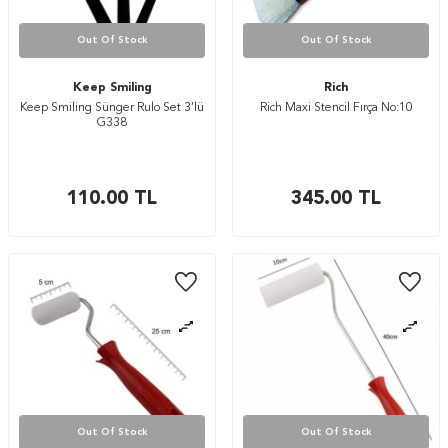
Out Of Stock
Out Of Stock
Keep Smiling
Rich
Keep Smiling Sünger Rulo Set 3’lü
Rich Maxi Stencil Fırça No:10
G338
110.00
TL
345.00
TL
Out Of Stock
Out Of Stock