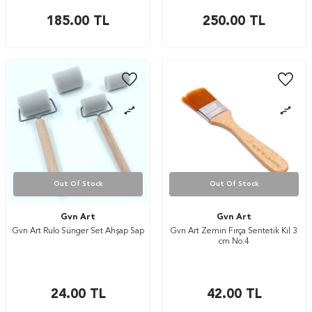
185.00
TL
250.00
TL
Out Of Stock
Out Of Stock
Gvn Art
Gvn Art
Gvn Art Rulo Sünger Set Ahşap Sap
Gvn Art Zemin Fırça Sentetik Kıl 3
cm No:4
24.00
TL
42.00
TL