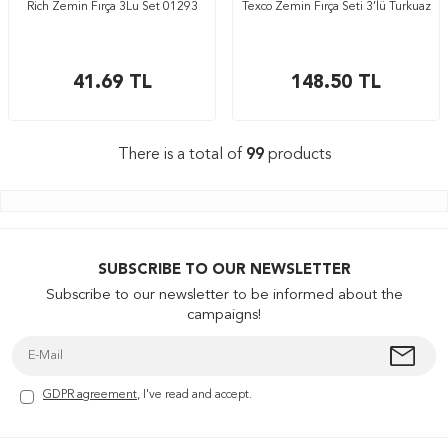
Rich Zemin Fırça 3Lu Set 01293
Texco Zemin Fırça Seti 3’lü Turkuaz
41.69
TL
148.50
TL
There is a total of
99
products
SUBSCRIBE TO OUR NEWSLETTER
Subscribe to our newsletter to be informed about the
campaigns!
GDPR agreement
, I've read and accept.