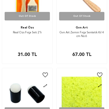
Out Of Stock
Out Of Stock
Real Özs
Gvn Art
Real Özs Fırça Seti 2’li
Gvn Art Zemin Fırça Sentetik Kıl 4
cm No:6
31.00
TL
67.00
TL