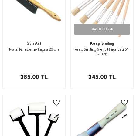
Out Of Stock
Gvn Art
Keep Smiling
Masa Temizleme Fırçası 23 cm
Keep Smiling Stencil Fırça Seti 6’lı
8002B
385.00
TL
345.00
TL