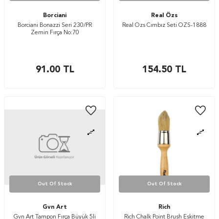
Borciani
Real Özs
Borciani Bonazzi Seri 230/PR
Real Özs Cımbız Seti ÖZS-1888
Zemin Fırça No:70
91.00
TL
154.50
TL
Out Of Stock
Out Of Stock
Gvn Art
Rich
Gvn Art Tampon Fırça Büyük 5li
Rich Chalk Point Brush Eskitme