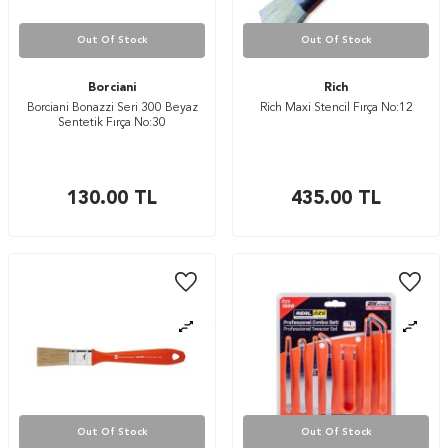
Out Of Stock
Out Of Stock
Borciani
Rich
Borciani Bonazzi Seri 300 Beyaz
Rich Maxi Stencil Fırça No:12
Sentetik Fırça No:30
130.00
TL
435.00
TL
Out Of Stock
Out Of Stock