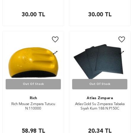
30.00
TL
30.00
TL
Out Of Stock
Out Of Stock
Rich
Atlas Zımpara
Rich Mouse Zımpara Tutucu
Atlas Gold Su Zımparası Tabaka
N:110000
Siyah Kum 188 N:P150C
58.98
TL
20.34
TL