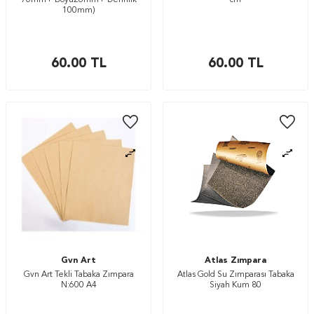
70mm+ Boyu26mm+ Derinlik
cm
100mm)
60.00
TL
60.00
TL
Gvn Art
Atlas Zımpara
Gvn Art Tekli Tabaka Zımpara
Atlas Gold Su Zımparası Tabaka
N:600 A4
Siyah Kum 80