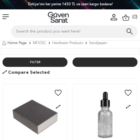
 her yerine 1450 TL ve üzeri kargo bedava!
Sipariş Oluştur
(
0
)
Home Page
MODEL
Hardware Products
Sandpaper
FILTER
Compare Selected