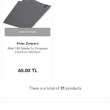
Out Of Stock
Atlas Zımpara
Atlas 188 Tabaka Su Zımparası
23x28 cm 500 Kum
60.00
TL
There is a total of
31
products