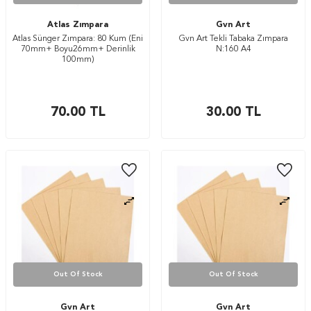
Atlas Zımpara
Gvn Art
Atlas Sünger Zımpara: 80 Kum (Eni
Gvn Art Tekli Tabaka Zımpara
70mm+ Boyu26mm+ Derinlik
N:160 A4
100mm)
70.00
TL
30.00
TL
Out Of Stock
Out Of Stock
Gvn Art
Gvn Art