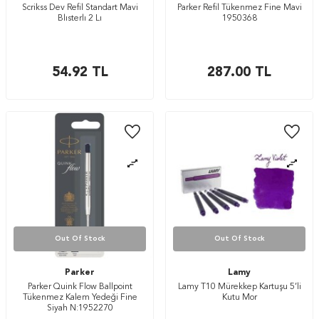
Scrikss Dev Refil Standart Mavi
Parker Refil Tükenmez Fine Mavi
Blısterlı 2 Lı
1950368
54.92
TL
287.00
TL
Out Of Stock
Out Of Stock
Parker
Lamy
Parker Quink Flow Ballpoint
Lamy T10 Mürekkep Kartuşu 5’li
Tükenmez Kalem Yedeği Fine
Kutu Mor
Siyah N:1952270