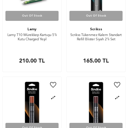
Out Of Stock
Out Of Stock
Lamy
Scrikss
Lamy T10 Mürekkep Kartuşu 5’li
Scrikss Tükenmez Kalem Standart
Kutu Charged Yeşil
Refill Blister Siyah 2’li Set
210.00
TL
165.00
TL
Out Of Stock
Out Of Stock