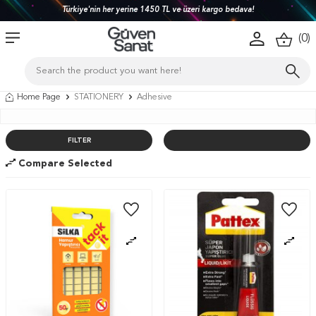
Türkiye'nin her yerine 1450 TL ve üzeri kargo bedava!
(
0
)
Home Page
STATIONERY
Adhesive
FILTER
Compare Selected