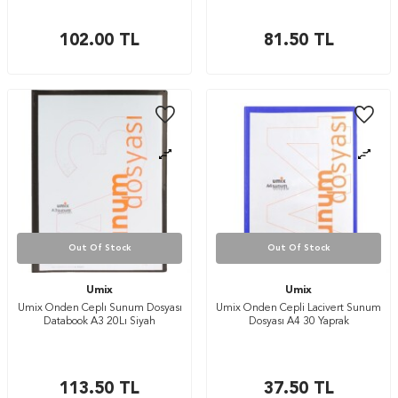
102.00
TL
81.50
TL
Out Of Stock
Out Of Stock
Umix
Umix
Umix Onden Ceplı Sunum Dosyası
Umix Önden Cepli Lacivert Sunum
Databook A3 20Lı Siyah
Dosyası A4 30 Yaprak
113.50
TL
37.50
TL