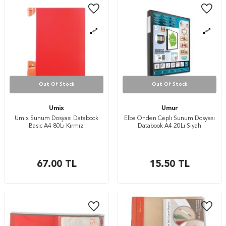
Out Of Stock
Out Of Stock
Umix
Umur
Umix Sunum Dosyası Databook
Elba Onden Ceplı Sunum Dosyası
Basıc A4 80Lı Kırmızı
Databook A4 20Lı Siyah
67.00
TL
15.50
TL