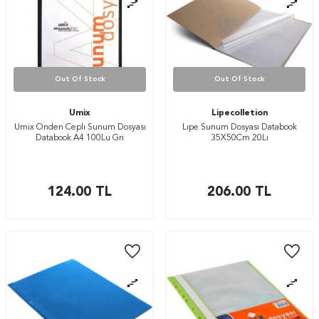
Out Of Stock
Out Of Stock
Umix
Lipecolletion
Umix Onden Ceplı Sunum Dosyası
Lıpe Sunum Dosyası Databook
Databook A4 100Lu Gri
35X50Cm 20Lı
124.00
TL
206.00
TL