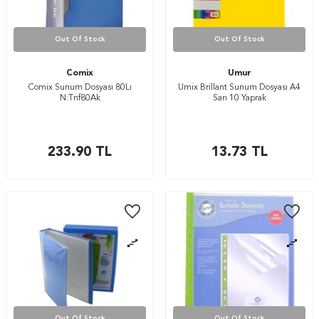
Out Of Stock
Out Of Stock
Comix
Umur
Comix Sunum Dosyası 80Lı
Umix Brillant Sunum Dosyası A4
N:Tnf80Ak
Sarı 10 Yaprak
233.90
TL
13.73
TL
Out Of Stock
Out Of Stock