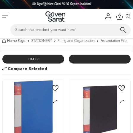
Havale Ödemenize Ekstra %5 İndirim!
(
0
)
Home Page
STATIONERY
Filing and Organization
Presentation File
FILTER
Compare Selected