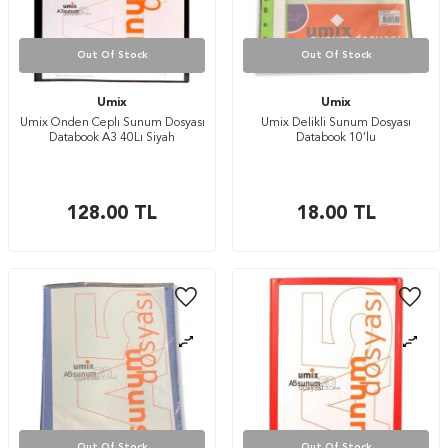
Out Of Stock
Out Of Stock
Umix
Umix
Umix Onden Ceplı Sunum Dosyası
Umix Delikli Sunum Dosyası
Databook A3 40Lı Siyah
Databook 10’lu
128.00
TL
18.00
TL
Out Of Stock
Out Of Stock