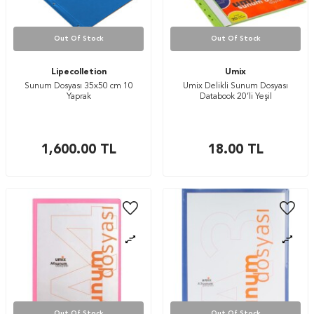
Out Of Stock
Out Of Stock
Lipecolletion
Umix
Sunum Dosyası 35x50 cm 10
Umix Delikli Sunum Dosyası
Yaprak
Databook 20’li Yeşil
1,600.00
TL
18.00
TL
Out Of Stock
Out Of Stock