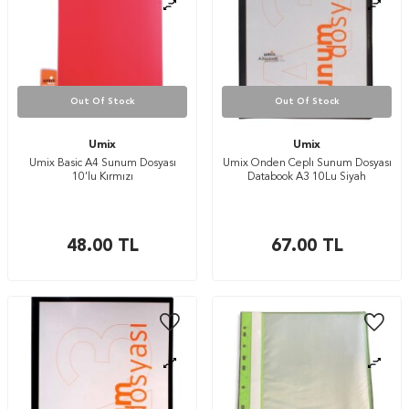
Out Of Stock
Out Of Stock
Umix
Umix
Umix Basic A4 Sunum Dosyası
Umix Onden Ceplı Sunum Dosyası
10’lu Kırmızı
Databook A3 10Lu Siyah
48.00
TL
67.00
TL