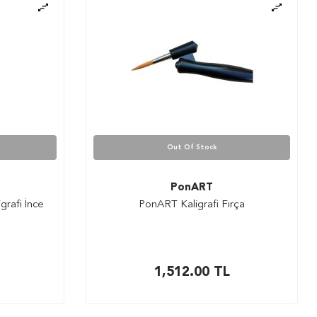
Out Of Stock
PonART
grafi İnce
PonART Kaligrafi Fırça
1,512.00
TL