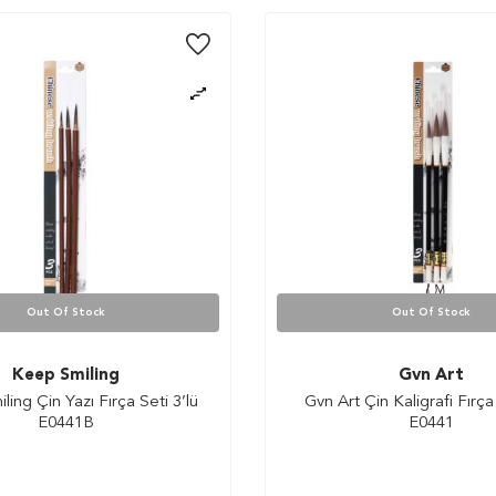
Out Of Stock
Out Of Stock
Keep Smiling
Gvn Art
ing Çin Yazı Fırça Seti 3’lü
Gvn Art Çin Kaligrafi Fırça 
E0441B
E0441