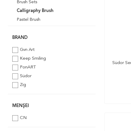
Brush Sets
Calligraphy Brush
Pastel Brush
Paint Roller
Sponge Brush
BRAND
Water Brush
Gvn Art
Silicone Brush
Keep Smiling
Südor Ser
Fan Brush
PonART
Flat Brush
Südor
Stencil Brush
Zig
Illumination brush
Liner Brush
MENŞEI
CN