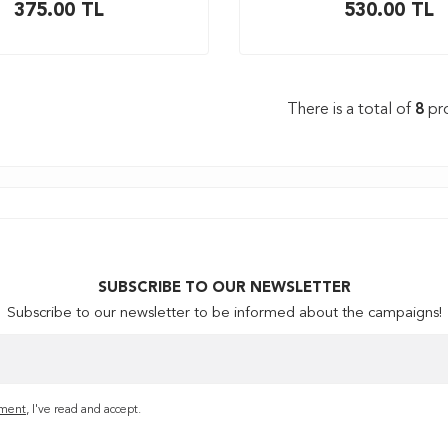
375.00
TL
530.00
TL
There is a total of
8
pr
SUBSCRIBE TO OUR NEWSLETTER
Subscribe to our newsletter to be informed about the campaigns!
ment
, I've read and accept.