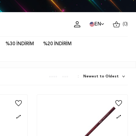
EN
(
0
)
%30 İNDİRİM
%20 İNDİRİM
: