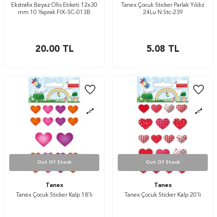
Ekstrafix Beyaz Ofis Etiketi 12x30
Tanex Çocuk Stıcker Parlak Yıldız
mm 10 Yaprak FIX-SC-013B
24Lu N:Stc-239
20.00
TL
5.08
TL
Out Of Stock
Out Of Stock
Tanex
Tanex
Tanex Çocuk Sticker Kalp 18’li
Tanex Çocuk Sticker Kalp 20’li