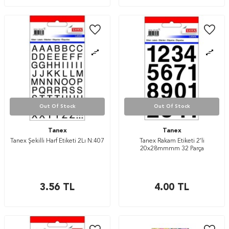
Out Of Stock
Out Of Stock
Tanex
Tanex
Tanex Şekilli Harf Etiketi 2Lı N:407
Tanex Rakam Etiketi 2’li
20x28mmmm 32 Parça
3.56
TL
4.00
TL