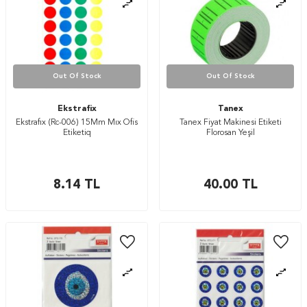
Out Of Stock
Out Of Stock
Ekstrafix
Tanex
Ekstrafıx (Rc-006) 15Mm Mıx Ofis
Tanex Fiyat Makinesi Etiketi
Etiketiq
Florosan Yeşil
8.14
TL
40.00
TL