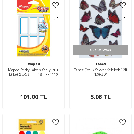
Out Of Stock
Maped
Tanex
Maped Sticky Labels Koruyuculu
Tanex Çocuk Stıcker Kelebek 12li
Etiket 25x53 mm 48'li 774110
N:Stc201
101.00
TL
5.08
TL