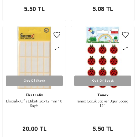
5.50
TL
5.08
TL
Out Of Stock
Out Of Stock
Ekstrafix
Tanex
Ekstrafix Ofis Etiketi 36x12 mm 10
Tanex Çocuk Sticker Uğur Böceği
Sayfa
12’li
20.00
TL
5.50
TL