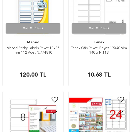
Out Of Stock
Out Of Stock
Maped
Tanex
Maped Sticky Labels Etiket 13x35
Tanex Ofis Etiketi Beyaz 19X40Mm
mm 112 Adet N:774810
140Lı N:113
120.00
TL
10.68
TL