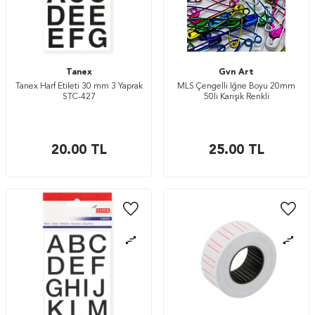
Tanex
Gvn Art
Tanex Harf Etileti 30 mm 3 Yaprak
MLS Çengelli İğne Boyu 20mm
STC-427
50li Karışık Renkli
20.00
TL
25.00
TL