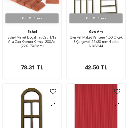
Out Of Stock
Out Of Stock
Eshel
Gvn Art
Eshel Maket Dogal Tas Catı 1/12
Gvn Art Maket Pencere 1:50 Ölçek
Vılla Catı Kremıtı Kırmızı 200Ad.
3 Çerçeveli 42x30 mm 4 adet
(22X17X8Mm)
N:KP-944
78.31
TL
42.50
TL