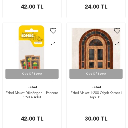
42.00
TL
24.00
TL
Out Of Stock
Out Of Stock
Eshel
Eshel
Eshel Maket Dikdörtgen L Pencere
Eshel Maket 1:200 Ölçek Kemer I
1:50 4 Adet
Kapı 3’lü
42.00
TL
30.00
TL