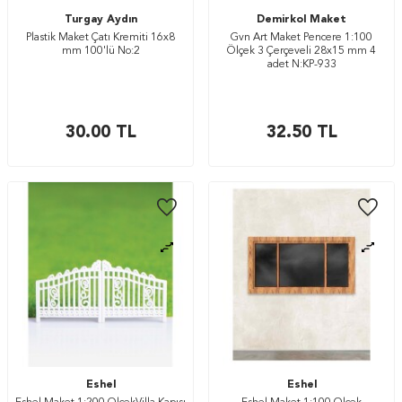
Turgay Aydın
Demirkol Maket
Plastik Maket Çatı Kremiti 16x8
Gvn Art Maket Pencere 1:100
mm 100'lü No:2
Ölçek 3 Çerçeveli 28x15 mm 4
adet N:KP-933
30.00
TL
32.50
TL
Eshel
Eshel