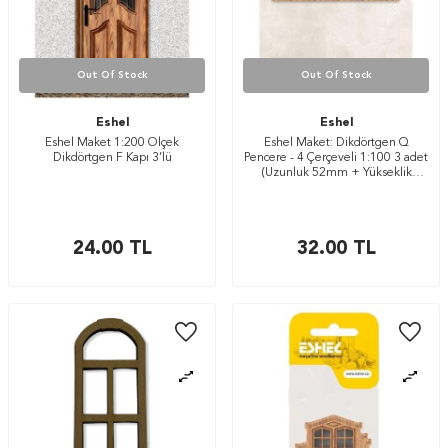
Out Of Stock
Out Of Stock
Eshel
Eshel
Eshel Maket 1:200 Ölçek
Eshel Maket: Dikdörtgen Q
Dikdörtgen F Kapı 3’lü
Pencere - 4 Çerçeveli 1:100 3 adet
(Uzunluk 52mm + Yükseklik
19mm)
24.00
TL
32.00
TL