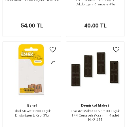
Eshel Maket 1:200 ÖlçekVilla Kapısı
Eshel Maket 1:100 Ölçek
Dikdörtgen R Pencere 4’lü
54.00
TL
40.00
TL
Eshel
Demirkol Maket
Eshel Maket 1:200 Ölçek
Gvn Art Maket Kapı 1:100 Ölçek
Dikdörtgen E Kapı 3’lü
1+4 Çerçeveli 9x22 mm 4 adet
N:KP-544