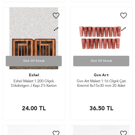
Out Of Stock
Out Of Stock
Eshel
Gvn Art
Eshel Maket 1:200 Ölçek
Gvn Art Maket 1:16 Ölçek Çatı
Dikdörtgen J Kapı 2’li Karton
Kiremit 8x15x30 mm 20 Adet
24.00
TL
36.50
TL