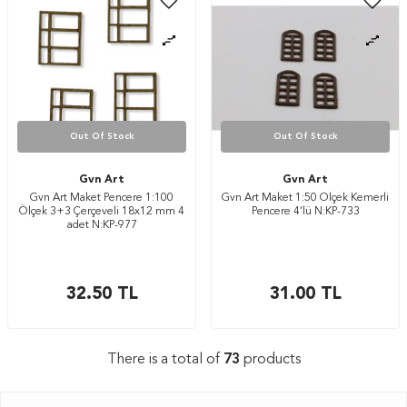
Out Of Stock
Out Of Stock
Gvn Art
Gvn Art
Gvn Art Maket Pencere 1:100
Gvn Art Maket 1:50 Ölçek Kemerli
Ölçek 3+3 Çerçeveli 18x12 mm 4
Pencere 4’lü N:KP-733
adet N:KP-977
32.50
TL
31.00
TL
There is a total of
73
products