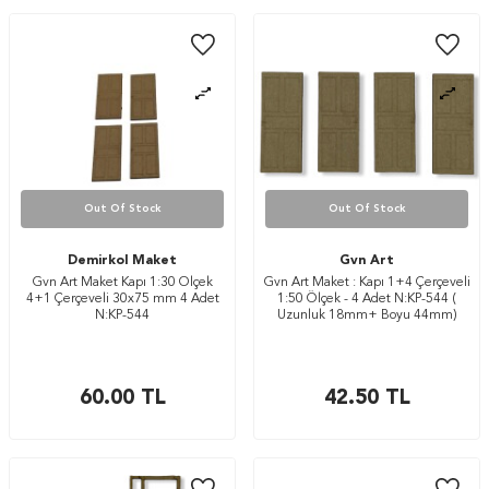
Out Of Stock
Out Of Stock
Demirkol Maket
Gvn Art
Gvn Art Maket Kapı 1:30 Ölçek
Gvn Art Maket : Kapı 1+4 Çerçeveli
4+1 Çerçeveli 30x75 mm 4 Adet
1:50 Ölçek - 4 Adet N:KP-544 (
N:KP-544
Uzunluk 18mm+ Boyu 44mm)
60.00
TL
42.50
TL