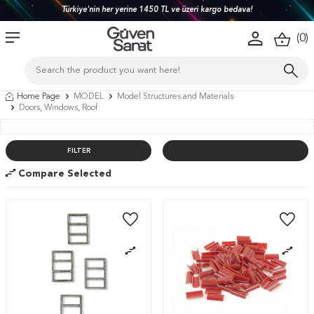
Türkiye'nin her yerine 1450 TL ve üzeri kargo bedava!
(
0
)
Home Page
MODEL
Model Structures and Materials
Doors, Windows, Roof
FILTER
Compare Selected