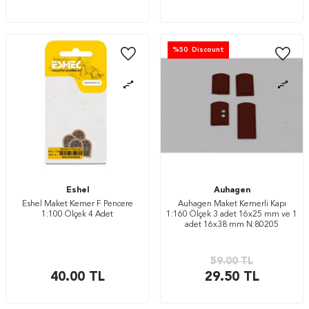
%
50
Discount
Eshel
Auhagen
Eshel Maket Kemer F Pencere
Auhagen Maket Kemerli Kapı
1:100 Ölçek 4 Adet
1:160 Ölçek 3 adet 16x25 mm ve 1
adet 16x38 mm N:80205
59.00
TL
40.00
TL
29.50
TL