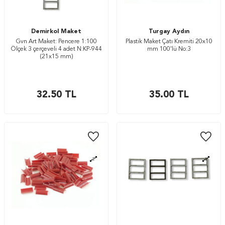
Demirkol Maket
Turgay Aydın
Gvn Art Maket: Pencere 1:100
Plastik Maket Çatı Kremiti 20x10
Ölçek 3 çerçeveli 4 adet N:KP-944
mm 100'lü No:3
(21x15 mm)
32.50
TL
35.00
TL