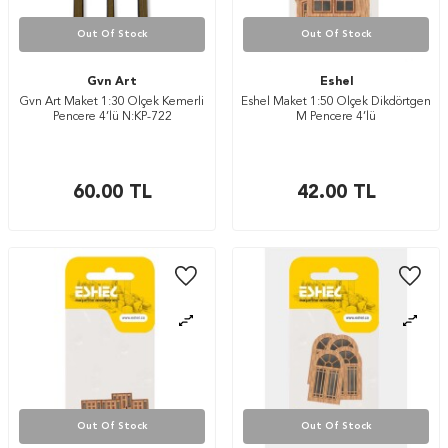
Out Of Stock
Out Of Stock
Gvn Art
Eshel
Gvn Art Maket 1:30 Ölçek Kemerli
Eshel Maket 1:50 Ölçek Dikdörtgen
Pencere 4’lü N:KP-722
M Pencere 4’lü
60.00
TL
42.00
TL
Out Of Stock
Out Of Stock