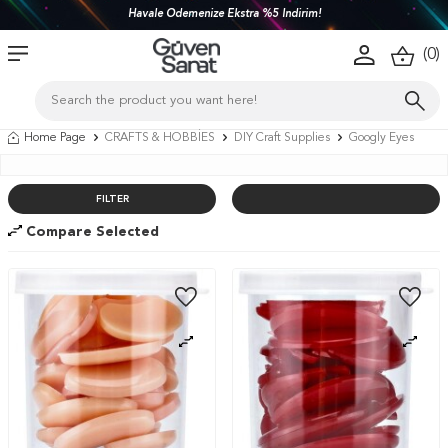
Havale Ödemenize Ekstra %5 İndirim!
(
0
)
Home Page
CRAFTS & HOBBİES
DIY Craft Supplies
Googly Eyes
FILTER
Compare Selected