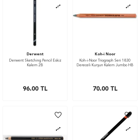
Derwent
Koh-i Noor
Derwent Sketching Pencil Eskiz
Koh-i-Noor Triograph Seri 1830
Kalem 2B
Dereceli Kurşun Kalem Jumbo HB
96.00
TL
70.00
TL