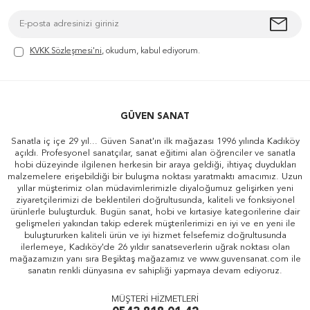
KVKK Sözleşmesi'ni
, okudum, kabul ediyorum.
GÜVEN SANAT
Sanatla iç içe 29 yıl... Güven Sanat'ın ilk mağazası 1996 yılında Kadıköy
açıldı. Profesyonel sanatçılar, sanat eğitimi alan öğrenciler ve sanatla
hobi düzeyinde ilgilenen herkesin bir araya geldiği, ihtiyaç duydukları
malzemelere erişebildiği bir buluşma noktası yaratmaktı amacımız. Uzun
yıllar müşterimiz olan müdavimlerimizle diyaloğumuz gelişirken yeni
ziyaretçilerimizi de beklentileri doğrultusunda, kaliteli ve fonksiyonel
ürünlerle buluşturduk. Bugün sanat, hobi ve kırtasiye kategorilerine dair
gelişmeleri yakından takip ederek müşterilerimizi en iyi ve en yeni ile
buluştururken kaliteli ürün ve iyi hizmet felsefemiz doğrultusunda
ilerlemeye, Kadıköy'de 26 yıldır sanatseverlerin uğrak noktası olan
mağazamızın yanı sıra Beşiktaş mağazamız ve www.guvensanat.com ile
sanatın renkli dünyasına ev sahipliği yapmaya devam ediyoruz.
MÜŞTERİ HİZMETLERİ