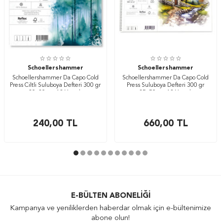
Schoellershammer
Schoellershammer
Schoellershammer Da Capo Cold
Schoellershammer Da Capo Cold
Press Ciltli Suluboya Defteri 300 gr
Press Suluboya Defteri 300 gr
20x20 cm 12 Yaprak
35x50 cm 12 Yaprak
240,00
TL
660,00
TL
E-BÜLTEN ABONELIĞI
Kampanya ve yeniliklerden haberdar olmak için e-bültenimize
abone olun!