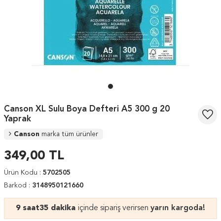
Canson XL Sulu Boya Defteri A5 300 g 20
Yaprak
Canson
marka tüm ürünler
349,00
TL
Ürün Kodu :
5702505
Barkod :
3148950121660
9 saat
35 dakika
içinde sipariş verirsen
yarın kargoda!