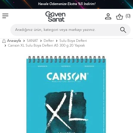
Havale Ödemenize Ekstra %5 İndirim!
(
0
)
Anasayfa
SANAT
Defter
Sulu Boya Defteri
Canson XL Sulu Boya Defteri A5 300 g 20 Yaprak