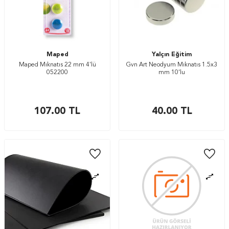
Maped
Yalçın Eğitim
Maped Mıknatıs 22 mm 4'lü
Gvn Art Neodyum Mıknatıs 1.5x3
052200
mm 10'lu
107.00
TL
40.00
TL