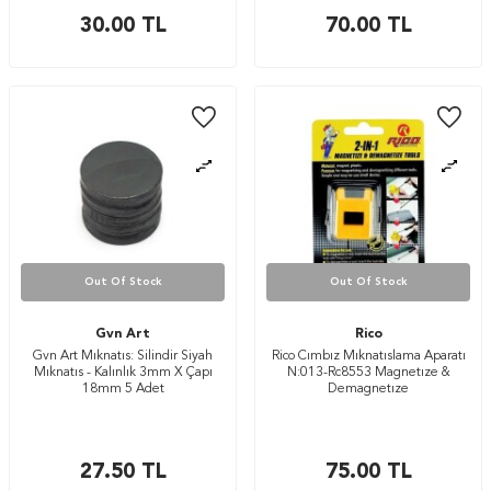
30.00
TL
70.00
TL
Out Of Stock
Out Of Stock
Gvn Art
Rico
Gvn Art Mıknatıs: Silindir Siyah
Rico Cımbız Mıknatıslama Aparatı
Mıknatıs - Kalınlık 3mm X Çapı
N:013-Rc8553 Magnetıze &
18mm 5 Adet
Demagnetıze
27.50
TL
75.00
TL