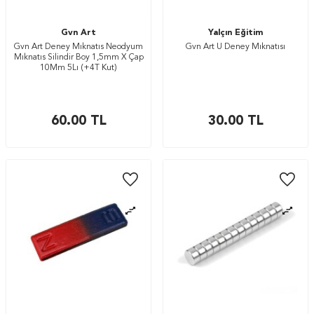
Gvn Art
Yalçın Eğitim
Gvn Art Deney Mıknatıs Neodyum
Gvn Art U Deney Mıknatısı
Mıknatıs Silindir Boy 1,5mm X Çap
10Mm 5Lı (+4T Kut)
60.00
TL
30.00
TL