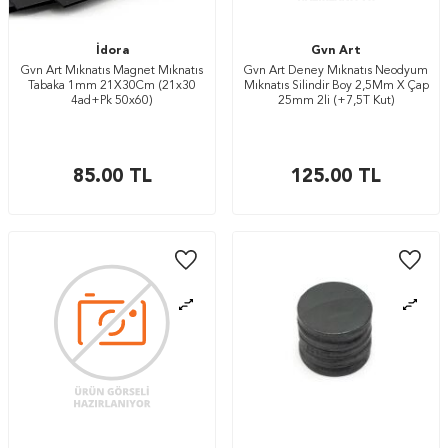
İdora
Gvn Art
Gvn Art Mıknatıs Magnet Mıknatıs
Gvn Art Deney Mıknatıs Neodyum
Tabaka 1mm 21X30Cm (21x30
Mıknatıs Silindir Boy 2,5Mm X Çap
4ad+Pk 50x60)
25mm 2li (+7,5T Kut)
85.00
TL
125.00
TL