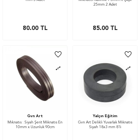
mm 5 Adet
Mıknatıs -Kalınlık 1.5mm X Çapı
25mm 2 Adet
80.00
TL
85.00
TL
Gvn Art
Yalçın Eğitim
Mıknatıs : Siyah Şerit Mıknatıs En
Gvn Art Delikli Yuvarlak Mıknatıs
10mm x Uzunluk 90cm
Siyah 18x3 mm 8'li