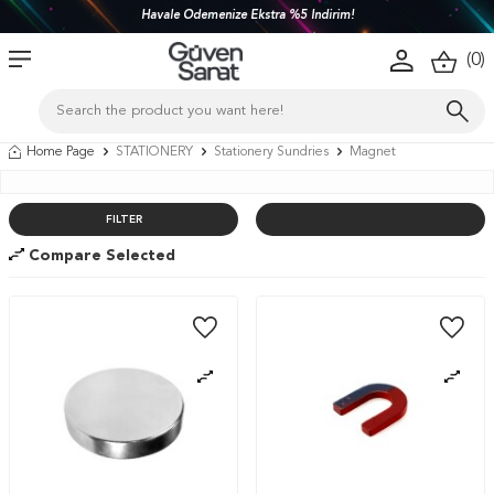
Türkiye'nin her yerine 1450 TL ve üzeri kargo bedava!
(
0
)
Home Page
STATIONERY
Stationery Sundries
Magnet
FILTER
Compare Selected