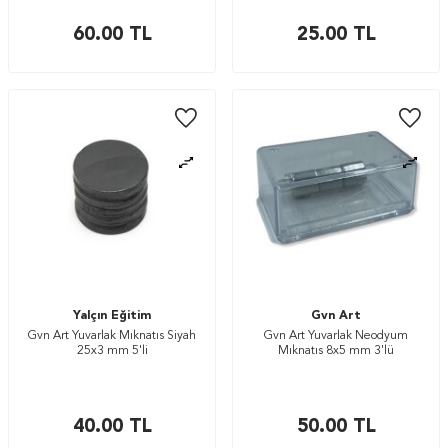
60.00
TL
25.00
TL
Yalçın Eğitim
Gvn Art
Gvn Art Yuvarlak Mıknatıs Siyah
Gvn Art Yuvarlak Neodyum
25x3 mm 5'li
Mıknatıs 8x5 mm 3'lü
40.00
TL
50.00
TL