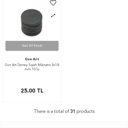
Out Of Stock
Gvn Art
Gvn Art Deney Siyah Mıknatıs 3x18
mm 10'lu
25.00
TL
There is a total of
31
products