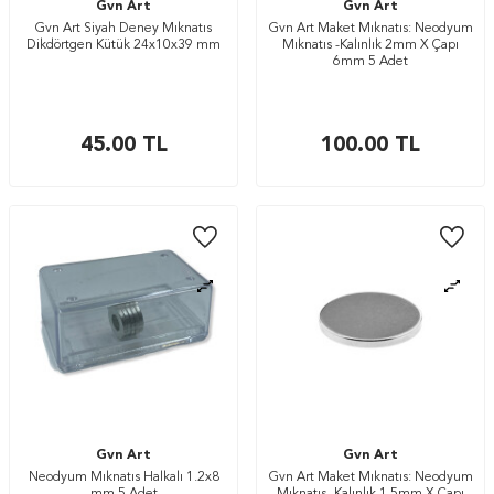
Gvn Art
Gvn Art
Gvn Art Siyah Deney Mıknatıs
Gvn Art Maket Mıknatıs: Neodyum
Dikdörtgen Kütük 24x10x39 mm
Mıknatıs -Kalınlık 2mm X Çapı
6mm 5 Adet
45.00
TL
100.00
TL
Gvn Art
Gvn Art
Neodyum Mıknatıs Halkalı 1.2x8
Gvn Art Maket Mıknatıs: Neodyum