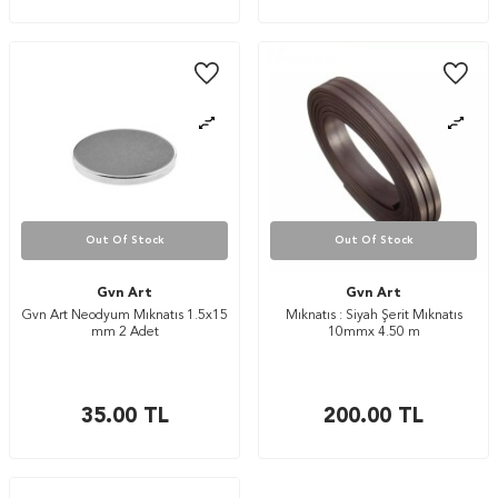
Out Of Stock
Out Of Stock
Gvn Art
Gvn Art
Gvn Art Neodyum Mıknatıs 1.5x15
Mıknatıs : Siyah Şerit Mıknatıs
mm 2 Adet
10mmx 4.50 m
35.00
TL
200.00
TL