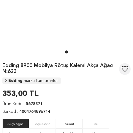
Edding 8900 Mobilya Rötuş Kalemi Akça Ağacı
N:623
Edding
marka tüm ürünler
353,00
TL
Ürün Kodu :
5678371
Barkod :
4004764896714
Akça Ağacı
Açık Ceviz
Armut
Gri