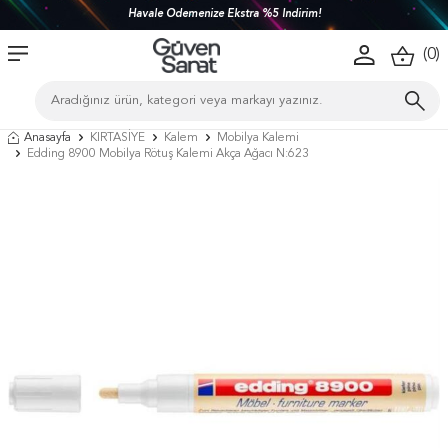
Havale Ödemenize Ekstra %5 İndirim!
(
0
)
Anasayfa
KIRTASİYE
Kalem
Mobilya Kalemi
Edding 8900 Mobilya Rötuş Kalemi Akça Ağacı N:623