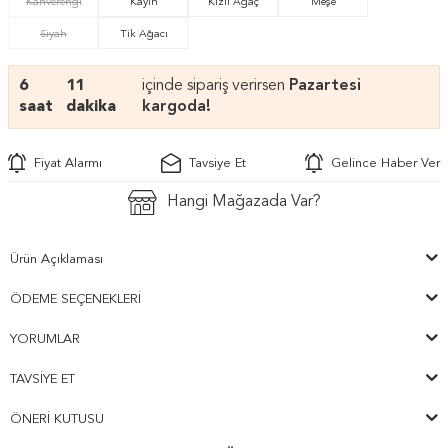
Kahverengi
Kayın
Kızıl Ağaç
Meşe
Siyah
Tik Ağacı
6
11
içinde sipariş verirsen
Pazartesi
saat
dakika
kargoda!
Fiyat Alarmı
Tavsiye Et
Gelince Haber Ver
Hangi Mağazada Var?
Ürün Açıklaması
ÖDEME SEÇENEKLERI
YORUMLAR
TAVSIYE ET
ÖNERI KUTUSU