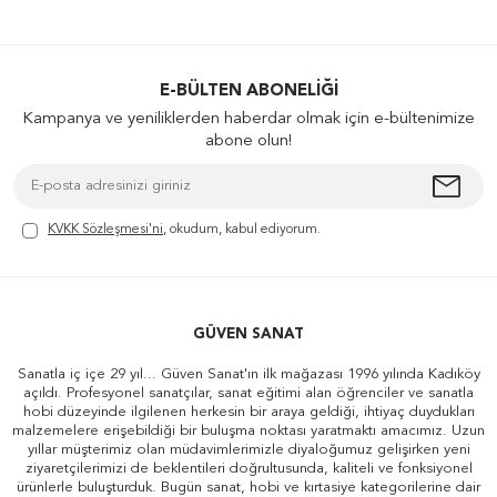
E-BÜLTEN ABONELIĞI
Kampanya ve yeniliklerden haberdar olmak için e-bültenimize
abone olun!
KVKK Sözleşmesi'ni
, okudum, kabul ediyorum.
GÜVEN SANAT
Sanatla iç içe 29 yıl... Güven Sanat'ın ilk mağazası 1996 yılında Kadıköy
açıldı. Profesyonel sanatçılar, sanat eğitimi alan öğrenciler ve sanatla
hobi düzeyinde ilgilenen herkesin bir araya geldiği, ihtiyaç duydukları
malzemelere erişebildiği bir buluşma noktası yaratmaktı amacımız. Uzun
yıllar müşterimiz olan müdavimlerimizle diyaloğumuz gelişirken yeni
ziyaretçilerimizi de beklentileri doğrultusunda, kaliteli ve fonksiyonel
ürünlerle buluşturduk. Bugün sanat, hobi ve kırtasiye kategorilerine dair