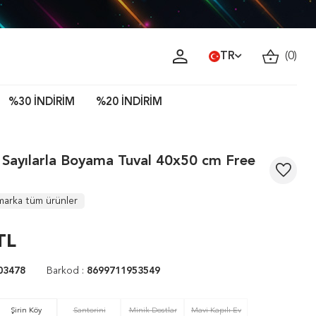
TR
(
0
)
%30 İNDİRİM
%20 İNDİRİM
 Sayılarla Boyama Tuval 40x50 cm Free
marka tüm ürünler
TL
03478
Barkod :
8699711953549
Şirin Köy
Santorini
Minik Dostlar
Mavi Kapılı Ev