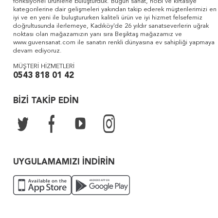
fonksiyonel ürünlerle buluşturduk. Bugün sanat, hobi ve kırtasiye
kategorilerine dair gelişmeleri yakından takip ederek müşterilerimizi en
iyi ve en yeni ile buluştururken kaliteli ürün ve iyi hizmet felsefemiz
doğrultusunda ilerlemeye, Kadıköy'de 26 yıldır sanatseverlerin uğrak
noktası olan mağazamızın yanı sıra Beşiktaş mağazamız ve
www.guvensanat.com ile sanatın renkli dünyasına ev sahipliği yapmaya
devam ediyoruz.
MÜŞTERİ HİZMETLERİ
0543 818 01 42
BİZİ TAKİP EDİN
UYGULAMAMIZI İNDİRİN