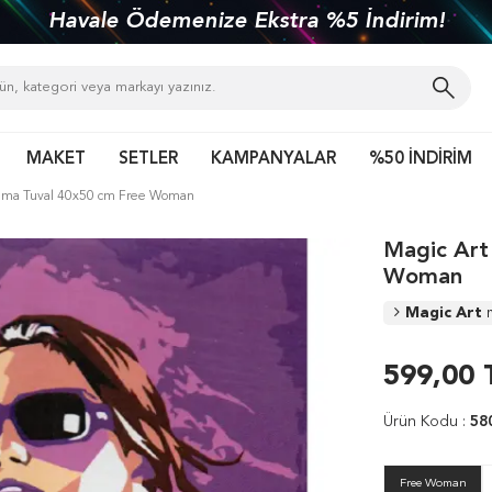
Havale Ödemenize Ekstra %5 İndirim!
MAKET
SETLER
KAMPANYALAR
%50 İNDİRİM
oyama Tuval 40x50 cm Free Woman
Magic Art
Woman
Magic Art
599,00
Ürün Kodu :
58
Free Woman