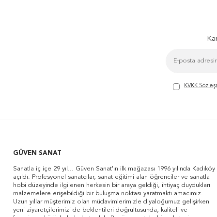
Kam
KVKK Sözleş
GÜVEN SANAT
Sanatla iç içe 29 yıl... Güven Sanat'ın ilk mağazası 1996 yılında Kadıköy
açıldı. Profesyonel sanatçılar, sanat eğitimi alan öğrenciler ve sanatla
hobi düzeyinde ilgilenen herkesin bir araya geldiği, ihtiyaç duydukları
malzemelere erişebildiği bir buluşma noktası yaratmaktı amacımız.
Uzun yıllar müşterimiz olan müdavimlerimizle diyaloğumuz gelişirken
yeni ziyaretçilerimizi de beklentileri doğrultusunda, kaliteli ve