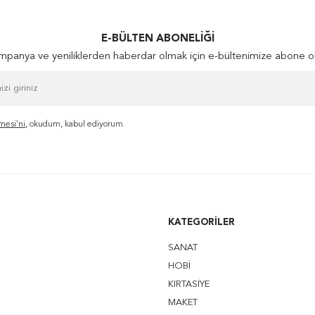
E-BÜLTEN ABONELIĞI
panya ve yeniliklerden haberdar olmak için e-bültenimize abone o
mesi'ni
, okudum, kabul ediyorum.
KATEGORILER
SANAT
HOBİ
KIRTASİYE
MAKET