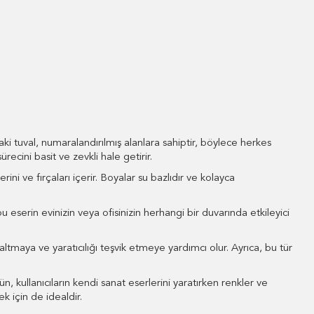
aki tuval, numaralandırılmış alanlara sahiptir, böylece herkes
ecini basit ve zevkli hale getirir.
ini ve fırçaları içerir. Boyalar su bazlıdır ve kolayca
eserin evinizin veya ofisinizin herhangi bir duvarında etkileyici
tmaya ve yaratıcılığı teşvik etmeye yardımcı olur. Ayrıca, bu tür
, kullanıcıların kendi sanat eserlerini yaratırken renkler ve
k için de idealdir.