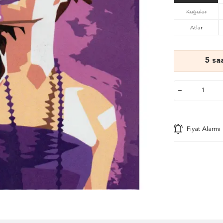
Kuğular
Atlar
5 sa
Fiyat Alarmı