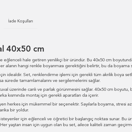
İade Koşulları
al 40x50 cm
 ve eğlenceli hale getiren yenilikçi bir üründür. Bu 40x50 cm boyutund
her alanın hangi renkle boyanması gerektiğini belirtir, bu da boyama sür
n idealdir. Set, renklendirme işlemi için gerekli tüm akrilik boya setler
a kısa sürede tamamlamalarını ve sergilemelerini sağlar.
tuval üzerinde canlı ve parlak görünmesini sağlar. 40x50 cm boyutu, bu 
arka kısmında montaj için gerekli aparatları da içerir.
n herkes için mükemmel bir seçenektir. Sayılarla boyama, stresi azal
rika bir yoldur.
eyenler için eğlenceli ve öğretici bir başlangıç noktası sunar. Bu ürün
er yaştan insan için uygun olan bu set, ailece kaliteli zaman geçirme