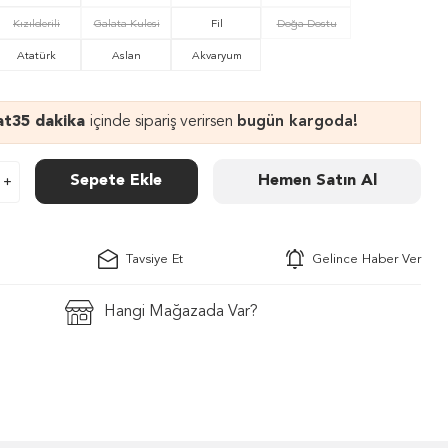
Kızılderili
Galata Kulesi
Fil
Doğa Dostu
Atatürk
Aslan
Akvaryum
at
35 dakika
içinde sipariş verirsen
bugün kargoda!
Sepete Ekle
Hemen Satın Al
Tavsiye Et
Gelince Haber Ver
Hangi Mağazada Var?