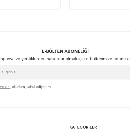
E-BÜLTEN ABONELIĞI
panya ve yeniliklerden haberdar olmak için e-bültenimize abone o
mesi'ni
, okudum, kabul ediyorum.
KATEGORILER