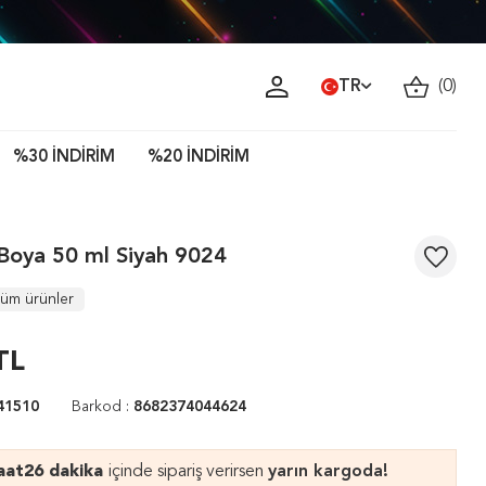
TR
(
0
)
%30 İNDİRİM
%20 İNDİRİM
 Boya 50 ml Siyah 9024
tüm ürünler
TL
41510
Barkod :
8682374044624
aat
26 dakika
içinde sipariş verirsen
yarın kargoda!