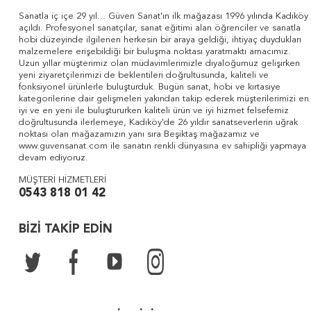
Sanatla iç içe 29 yıl... Güven Sanat'ın ilk mağazası 1996 yılında Kadıköy
açıldı. Profesyonel sanatçılar, sanat eğitimi alan öğrenciler ve sanatla
hobi düzeyinde ilgilenen herkesin bir araya geldiği, ihtiyaç duydukları
malzemelere erişebildiği bir buluşma noktası yaratmaktı amacımız.
Uzun yıllar müşterimiz olan müdavimlerimizle diyaloğumuz gelişirken
yeni ziyaretçilerimizi de beklentileri doğrultusunda, kaliteli ve
fonksiyonel ürünlerle buluşturduk. Bugün sanat, hobi ve kırtasiye
kategorilerine dair gelişmeleri yakından takip ederek müşterilerimizi en
iyi ve en yeni ile buluştururken kaliteli ürün ve iyi hizmet felsefemiz
doğrultusunda ilerlemeye, Kadıköy'de 26 yıldır sanatseverlerin uğrak
noktası olan mağazamızın yanı sıra Beşiktaş mağazamız ve
www.guvensanat.com ile sanatın renkli dünyasına ev sahipliği yapmaya
devam ediyoruz.
MÜŞTERİ HİZMETLERİ
0543 818 01 42
BİZİ TAKİP EDİN