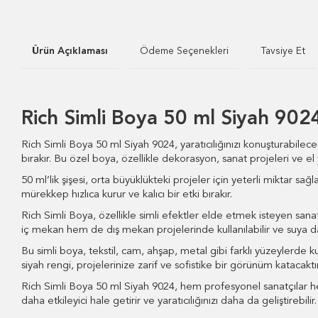
Ürün Açıklaması
Ödeme Seçenekleri
Tavsiye Et
Rich Simli Boya 50 ml Siyah 902
Rich Simli Boya 50 ml Siyah 9024, yaratıcılığınızı konuşturabileceği
bırakır. Bu özel boya, özellikle dekorasyon, sanat projeleri ve el 
50 ml’lik şişesi, orta büyüklükteki projeler için yeterli miktar sağla
mürekkep hızlıca kurur ve kalıcı bir etki bırakır.
Rich Simli Boya, özellikle simli efektler elde etmek isteyen sana
iç mekan hem de dış mekan projelerinde kullanılabilir ve suya day
Bu simli boya, tekstil, cam, ahşap, metal gibi farklı yüzeylerde k
siyah rengi, projelerinize zarif ve sofistike bir görünüm katacaktır
Rich Simli Boya 50 ml Siyah 9024, hem profesyonel sanatçılar hem
daha etkileyici hale getirir ve yaratıcılığınızı daha da geliştirebilir.