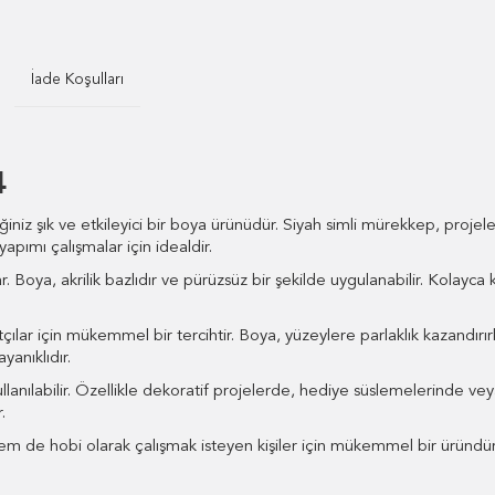
İade Koşulları
4
niz şık ve etkileyici bir boya ürünüdür. Siyah simli mürekkep, projelerin
yapımı çalışmalar için idealdir.
r. Boya, akrilik bazlıdır ve pürüzsüz bir şekilde uygulanabilir. Kolayca kar
tçılar için mükemmel bir tercihtir. Boya, yüzeylere parlaklık kazandır
anıklıdır.
ullanılabilir. Özellikle dekoratif projelerde, hediye süslemelerinde ve
.
 de hobi olarak çalışmak isteyen kişiler için mükemmel bir üründür. K