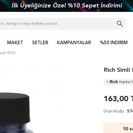
İlk Üyeliğinize Özel %10 Sepet İndirimi
MAKET
SETLER
KAMPANYALAR
%50 İNDİRİM
Siyah 9024
Rich Simli
Rich
marka 
163,00
Ürün Kodu :
57
10 s