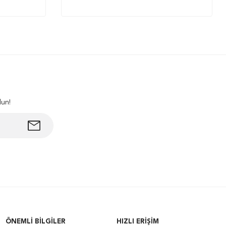
lun!
ÖNEMLI BILGILER
HIZLI ERIŞIM