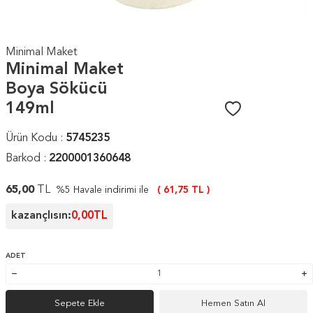
Minimal Maket
Minimal Maket
Boya Sökücü
149ml
Ürün Kodu :
5745235
Barkod :
2200001360648
65,00
TL
%5 Havale indirimi ile
(
61,75
TL )
kazançlısın:
0,00
TL
ADET
Sepete Ekle
Hemen Satın Al