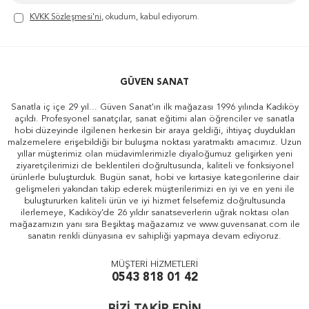
KVKK Sözleşmesi'ni
, okudum, kabul ediyorum.
GÜVEN SANAT
Sanatla iç içe 29 yıl... Güven Sanat'ın ilk mağazası 1996 yılında Kadıköy
açıldı. Profesyonel sanatçılar, sanat eğitimi alan öğrenciler ve sanatla
hobi düzeyinde ilgilenen herkesin bir araya geldiği, ihtiyaç duydukları
malzemelere erişebildiği bir buluşma noktası yaratmaktı amacımız. Uzun
yıllar müşterimiz olan müdavimlerimizle diyaloğumuz gelişirken yeni
ziyaretçilerimizi de beklentileri doğrultusunda, kaliteli ve fonksiyonel
ürünlerle buluşturduk. Bugün sanat, hobi ve kırtasiye kategorilerine dair
gelişmeleri yakından takip ederek müşterilerimizi en iyi ve en yeni ile
buluştururken kaliteli ürün ve iyi hizmet felsefemiz doğrultusunda
ilerlemeye, Kadıköy'de 26 yıldır sanatseverlerin uğrak noktası olan
mağazamızın yanı sıra Beşiktaş mağazamız ve www.guvensanat.com ile
sanatın renkli dünyasına ev sahipliği yapmaya devam ediyoruz.
MÜŞTERİ HİZMETLERİ
0543 818 01 42