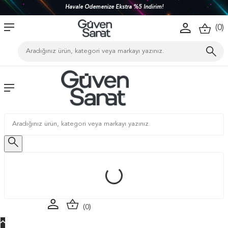
Türkiye'nin her yerine 1450 TL ve üzeri kargo bedava!
(
0
)
(
0
)