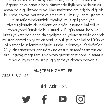
Kadıköy açıldı. Profesyonel sanatçılar, sanat eğitimi alan
öğrenciler ve sanatla hobi düzeyinde ilgilenen herkesin bir
araya geldiği, ihtiyaç duydukları malzemelere erişebildiği bir
buluşma noktası yaratmaktı amacımız. Uzun yıllar müşterimiz
olan müdavimlerimizle diyaloğumuz gelişirken yeni
ziyaretçilerimizi de beklentileri doğrultusunda, kaliteli ve
fonksiyonel ürünlerle buluşturduk. Bugün sanat, hobi ve
kırtasiye kategorilerine dair gelişmeleri yakından takip ederek
müşterilerimizi en iyi ve en yeni ile buluştururken kaliteli ürün ve
iyi hizmet felsefemiz doğrultusunda ilerlemeye, Kadıköy'de
26 yıldır sanatseverlerin uğrak noktası olan mağazamızın yanı
sıra Beşiktaş mağazamız ve www.guvensanat.com ile sanatın
renkli dünyasına ev sahipliği yapmaya devam ediyoruz.
MÜŞTERİ HİZMETLERİ
0543 818 01 42
BİZİ TAKİP EDİN