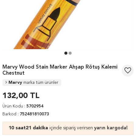
Marvy Wood Stain Marker Ahşap Rötuş Kalemi
Chestnut
Marvy
marka tüm ürünler
132,00
TL
Ürün Kodu :
5702954
Barkod :
752481810073
10 saat
21 dakika
içinde sipariş verirsen
yarın kargoda!