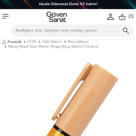
Havale Ödemenize Ekstra %5 İndirim!
(
0
)
Anasayfa
HOBİ
Hobi Kalemi
Rötüş Kalemi
Marvy Wood Stain Marker Ahşap Rötuş Kalemi Chestnut