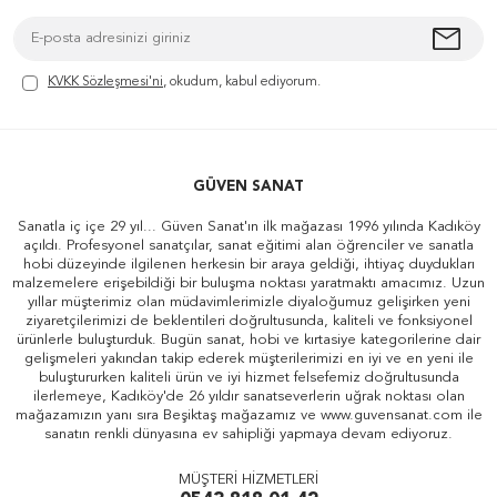
KVKK Sözleşmesi'ni
, okudum, kabul ediyorum.
GÜVEN SANAT
Sanatla iç içe 29 yıl... Güven Sanat'ın ilk mağazası 1996 yılında Kadıköy
açıldı. Profesyonel sanatçılar, sanat eğitimi alan öğrenciler ve sanatla
hobi düzeyinde ilgilenen herkesin bir araya geldiği, ihtiyaç duydukları
malzemelere erişebildiği bir buluşma noktası yaratmaktı amacımız. Uzun
yıllar müşterimiz olan müdavimlerimizle diyaloğumuz gelişirken yeni
ziyaretçilerimizi de beklentileri doğrultusunda, kaliteli ve fonksiyonel
ürünlerle buluşturduk. Bugün sanat, hobi ve kırtasiye kategorilerine dair
gelişmeleri yakından takip ederek müşterilerimizi en iyi ve en yeni ile
buluştururken kaliteli ürün ve iyi hizmet felsefemiz doğrultusunda
ilerlemeye, Kadıköy'de 26 yıldır sanatseverlerin uğrak noktası olan
mağazamızın yanı sıra Beşiktaş mağazamız ve www.guvensanat.com ile
sanatın renkli dünyasına ev sahipliği yapmaya devam ediyoruz.
MÜŞTERİ HİZMETLERİ