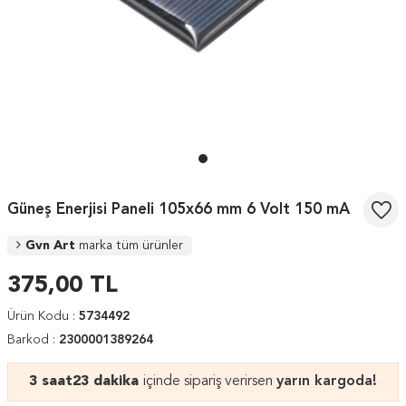
Güneş Enerjisi Paneli 105x66 mm 6 Volt 150 mA
Gvn Art
marka tüm ürünler
375,00
TL
Ürün Kodu :
5734492
Barkod :
2300001389264
3 saat
23 dakika
içinde sipariş verirsen
yarın kargoda!