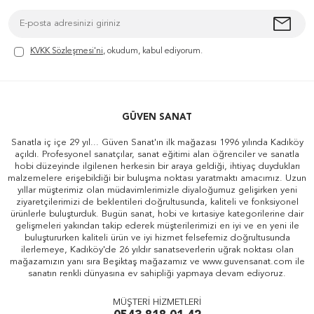
KVKK Sözleşmesi'ni
, okudum, kabul ediyorum.
GÜVEN SANAT
Sanatla iç içe 29 yıl... Güven Sanat'ın ilk mağazası 1996 yılında Kadıköy
açıldı. Profesyonel sanatçılar, sanat eğitimi alan öğrenciler ve sanatla
hobi düzeyinde ilgilenen herkesin bir araya geldiği, ihtiyaç duydukları
malzemelere erişebildiği bir buluşma noktası yaratmaktı amacımız. Uzun
yıllar müşterimiz olan müdavimlerimizle diyaloğumuz gelişirken yeni
ziyaretçilerimizi de beklentileri doğrultusunda, kaliteli ve fonksiyonel
ürünlerle buluşturduk. Bugün sanat, hobi ve kırtasiye kategorilerine dair
gelişmeleri yakından takip ederek müşterilerimizi en iyi ve en yeni ile
buluştururken kaliteli ürün ve iyi hizmet felsefemiz doğrultusunda
ilerlemeye, Kadıköy'de 26 yıldır sanatseverlerin uğrak noktası olan
mağazamızın yanı sıra Beşiktaş mağazamız ve www.guvensanat.com ile
sanatın renkli dünyasına ev sahipliği yapmaya devam ediyoruz.
MÜŞTERİ HİZMETLERİ