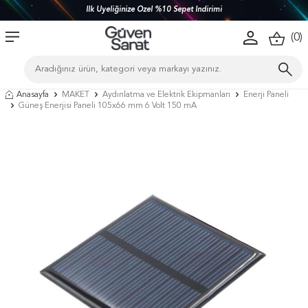
İlk Üyeliğinize Özel %10 Sepet İndirimi
(
0
)
Anasayfa
MAKET
Aydınlatma ve Elektrik Ekipmanları
Enerji Paneli
Güneş Enerjisi Paneli 105x66 mm 6 Volt 150 mA