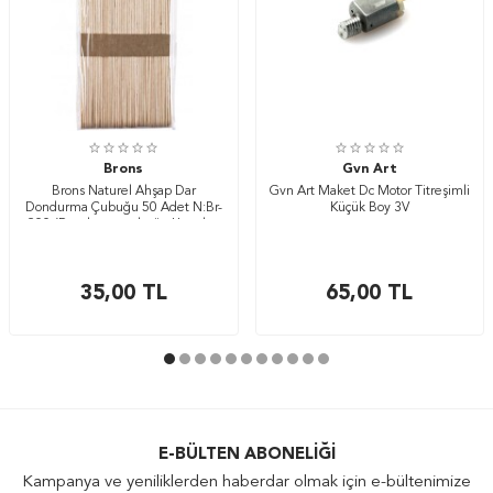
Brons
Gvn Art
Brons Naturel Ahşap Dar
Gvn Art Maket Dc Motor Titreşimli
Dondurma Çubuğu 50 Adet N:Br-
Küçük Boy 3V
900 (Dondurma çubuğu Uzunluk
110mm+ eni 9mm)
35,00
TL
65,00
TL
E-BÜLTEN ABONELIĞI
Kampanya ve yeniliklerden haberdar olmak için e-bültenimize