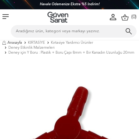
Havale Ödemenize Ekstra %5 İndirim!
(
0
)
Anasayfa
KIRTASİYE
Kırtasiye Yardımcı Ürünler
Deney Etkinlik Malzemeleri
Deney için Y Boru : Plastik + Boru Çapı 8mm + Bir Kanadın Uzunluğu 20mm