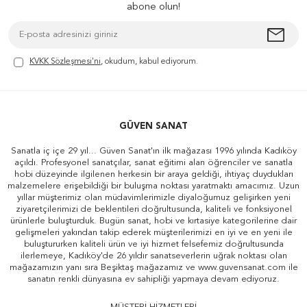
abone olun!
KVKK Sözleşmesi'ni
, okudum, kabul ediyorum.
GÜVEN SANAT
Sanatla iç içe 29 yıl... Güven Sanat'ın ilk mağazası 1996 yılında Kadıköy
açıldı. Profesyonel sanatçılar, sanat eğitimi alan öğrenciler ve sanatla
hobi düzeyinde ilgilenen herkesin bir araya geldiği, ihtiyaç duydukları
malzemelere erişebildiği bir buluşma noktası yaratmaktı amacımız. Uzun
yıllar müşterimiz olan müdavimlerimizle diyaloğumuz gelişirken yeni
ziyaretçilerimizi de beklentileri doğrultusunda, kaliteli ve fonksiyonel
ürünlerle buluşturduk. Bugün sanat, hobi ve kırtasiye kategorilerine dair
gelişmeleri yakından takip ederek müşterilerimizi en iyi ve en yeni ile
buluştururken kaliteli ürün ve iyi hizmet felsefemiz doğrultusunda
ilerlemeye, Kadıköy'de 26 yıldır sanatseverlerin uğrak noktası olan
mağazamızın yanı sıra Beşiktaş mağazamız ve www.guvensanat.com ile
sanatın renkli dünyasına ev sahipliği yapmaya devam ediyoruz.